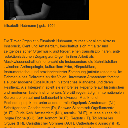
Elisabeth Hubmann | geb. 1994
Die Tiroler Organistin Elisabeth Hubmann, zurzeit vor allem aktiv in
Innsbruck, Genf und Amsterdam, beschäftigt sich mit alter und
zeitgenössischer Orgelmusik und fördert einen transdisziplinären, anti-
reduktionistischen Zugang zur Orgel. In ihrer Arbeit als
Musikwissenschaftlerin erforscht sie insbesondere die Schnittstellen
zwischen Anthropologie, kulturellem Erbe, Hörpraktiken,
Instrumentenbau und praxisorientierter Forschung (artistic research). Im
Rahmen eines Doktorats an der Vrijen Universiteit Amsterdam forscht
sie über moderne Orgelkulturen, historisches Klangerbe und deren
Resilienz. Als Interpretin spielt sie ein breites Repertoire auf historischen
und modernen Tasteninstrumenten. Sie tritt regelmäßig in internationalen
Konzertserien auf und kollaboriert in diversen Musik- und
Rechercheprojekten, unter anderem mit: Orgelpark Amsterdam (NL),
Schnitgertage Ganderkesee (D), Schwaz Silberstadt Orgelkonzerte
(AUT), Oude Kerk Amsterdam (NL), musik+ (AUT), Musée suisse de l
´orgue Roche (CH), Stift Admont (AUT), Registri (IT), Toulouse les
Orgues (FR), Carinthischer Sommer (AUT), Cathédrale d´Annecy (FR),