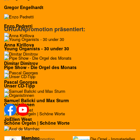
Gregor Engelhardt
Enzo Pedretti
ORGANpromotion präsentiert:
Anna Kirillova
Young Organists - 30 under 30
Dimitar Dimitrov
Pipe Show - Die Orgel des Monats
Pascal Georges
Unser CD-Tipp
Samuel Balicki und Max Sturm
Organistinnen
JoEllen West
Schöne Orgeln | Schöne Worte
Axel de Marnhac
ORGANpromotion
Die Orgel - Immaterielles