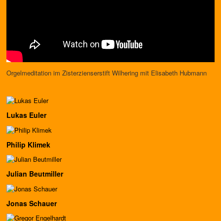
Orgelmeditation im Zisterzienserstift Wilhering mit Elisabeth Hubmann
Lukas Euler
Philip Klimek
Julian Beutmiller
Jonas Schauer