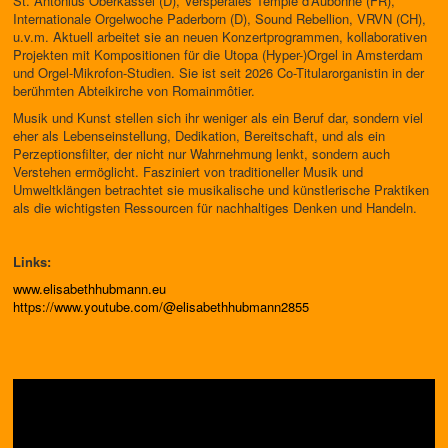
St. Antonius Oberkassel (D), Verspérales Temple d’Aubonne (FR),
Internationale Orgelwoche Paderborn (D), Sound Rebellion, VRVN (CH),
u.v.m. Aktuell arbeitet sie an neuen Konzertprogrammen, kollaborativen
Projekten mit Kompositionen für die Utopa (Hyper-)Orgel in Amsterdam
und Orgel-Mikrofon-Studien. Sie ist seit 2026 Co-Titularorganistin in der
berühmten Abteikirche von Romainmôtier.
Musik und Kunst stellen sich ihr weniger als ein Beruf dar, sondern viel
eher als Lebenseinstellung, Dedikation, Bereitschaft, und als ein
Perzeptionsfilter, der nicht nur Wahrnehmung lenkt, sondern auch
Verstehen ermöglicht. Fasziniert von traditioneller Musik und
Umweltklängen betrachtet sie musikalische und künstlerische Praktiken
als die wichtigsten Ressourcen für nachhaltiges Denken und Handeln.
Links:
www.elisabethhubmann.eu
https://www.youtube.com/@elisabethhubmann2855