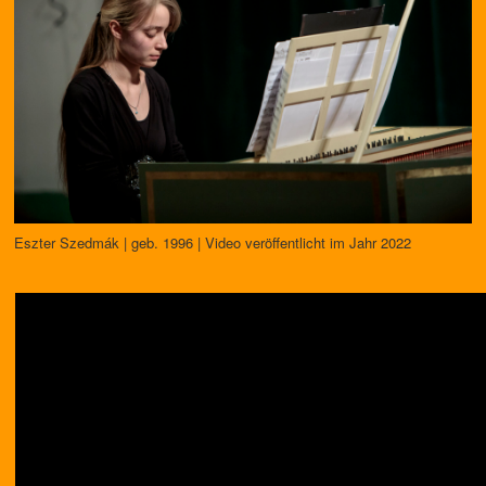
Eszter Szedmák | geb. 1996 | Video veröffentlicht im Jahr 2022