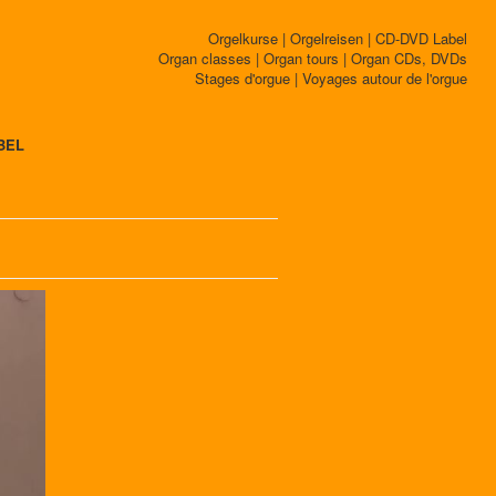
Orgelkurse | Orgelreisen | CD-DVD Label
Organ classes | Organ tours | Organ CDs, DVDs
Stages d'orgue | Voyages autour de l'orgue
BEL