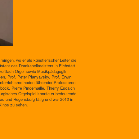
mingen, wo er als künstlerischer Leiter die
sistent des Domkapellmeisters in Eichstätt.
zertfach Orgel sowie Musikpädagogik
en, Prof. Peter Planyavsky, Prof. Erwin
 Unterrichtsmethoden führender Professoren
böck, Pierre Pincemaille, Thierry Escaich
turgisches Orgelspiel konnte er bedeutende
sau und Regensburg tätig und war 2012 in
Kinos zu sehen.