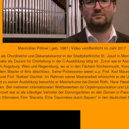
Maximilian Pöllner | geb. 1987 | Video veröffentlicht im Jahr 2017
6 als Chordirektor und Dekanatskantor in der Stadtpfarrkirche St. Josef in Mem
owie als Dozent für Chorleitung in der C-Ausbildung tätig ist. Zuvor war er As
ach Augsburg, Wien und Regensburg, wo er in den Fächern Kirchenmusik, Kon
 dem Master of Arts abschloss. Seine Professoren waren u.a. Prof. Karl Maure
r und Prof. Norbert Düchtel. Im Rahmen seiner Masterarbeit erforschte er die
d zu seiner Ausbildung besuchte er Meisterkurse bei Daniel Roth, Hans Hasel
en. Bei mehreren internationalen Wettbewerben für Orgelimprovisation und Li
ienzeit war er als ständiger Vertreter der Domorganisten an den Domen in Pas
 Vilsmaiers Film "Bavaria -Eine Traumreise durch Bayern" in den deutschen 