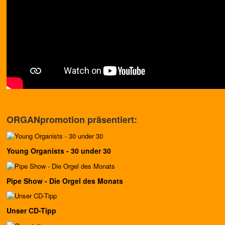
ORGANpromotion präsentiert:
Young Organists - 30 under 30
Pipe Show - Die Orgel des Monats
Unser CD-Tipp