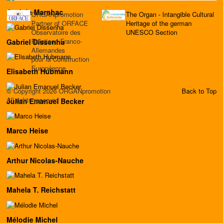
Axel de Marnhac
ORGANpromotion
The Organ - Intangible Cultural
Partner of ORFACE
Heritage of the german
Observatoire des
UNESCO Section
Relations Franco-
Gabriel Dissenha
Allemandes
pour la Construction
Européenne
Elisabeth Hubmann
© Copyright 2026 ORGANpromotion
Back to Top
All rights reserved
Julian Emanuel Becker
Marco Heise
Arthur Nicolas-Nauche
Mahela T. Reichstatt
Mélodie Michel