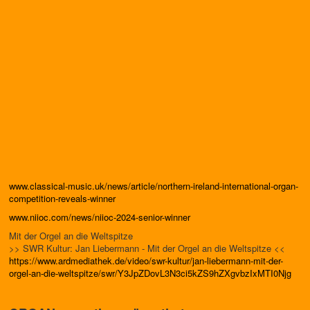
www.classical-music.uk/news/article/northern-ireland-international-organ-
competition-reveals-winner
www.niioc.com/news/niioc-2024-senior-winner
Mit der Orgel an die Weltspitze
>> SWR Kultur: Jan Liebermann - Mit der Orgel an die Weltspitze <<
https://www.ardmediathek.de/
video/swr-kultur/jan-
liebermann-mit-der-
orgel-an-
die-weltspitze/swr/
Y3JpZDovL3N3ci5kZS9hZXgvbzIxMT
I0Njg