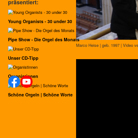
präsentiert:
Young Organists - 30 under 30
Pipe Show - Die Orgel des Monats
Marco Heise | geb. 1997 | Video 
Unser CD-Tipp
Organistinnen
Schöne Orgeln | Schöne Worte