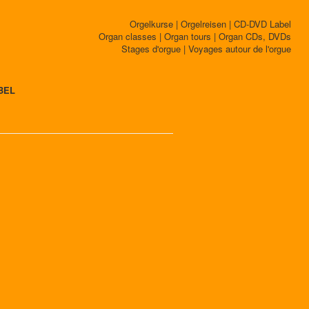
Orgelkurse | Orgelreisen | CD-DVD Label
Organ classes | Organ tours | Organ CDs, DVDs
Stages d'orgue | Voyages autour de l'orgue
BEL