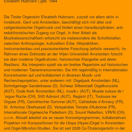
Elisabeth Hubmann | geb. 1994
Die Tiroler Organistin Elisabeth Hubmann, zurzeit vor allem aktiv in
Innsbruck, Genf und Amsterdam, beschäftigt sich mit alter und
zeitgenössischer Orgelmusik und fördert einen transdisziplinären, anti-
reduktionistischen Zugang zur Orgel. In ihrer Arbeit als
Musikwissenschaftlerin erforscht sie insbesondere die Schnittstellen
zwischen Anthropologie, kulturellem Erbe, Hörpraktiken,
Instrumentenbau und praxisorientierter Forschung (artistic research). Im
Rahmen eines Doktorats an der Vrijen Universiteit Amsterdam forscht
sie über moderne Orgelkulturen, historisches Klangerbe und deren
Resilienz. Als Interpretin spielt sie ein breites Repertoire auf historischen
und modernen Tasteninstrumenten. Sie tritt regelmäßig in internationalen
Konzertserien auf und kollaboriert in diversen Musik- und
Rechercheprojekten, unter anderem mit: Orgelpark Amsterdam (NL),
Schnitgertage Ganderkesee (D), Schwaz Silberstadt Orgelkonzerte
(AUT), Oude Kerk Amsterdam (NL), musik+ (AUT), Musée suisse de l
´orgue Roche (CH), Stift Admont (AUT), Registri (IT), Toulouse les
Orgues (FR), Carinthischer Sommer (AUT), Cathédrale d´Annecy (FR),
St. Antonius Oberkassel (D), Verspérales Temple d’Aubonne (FR),
Internationale Orgelwoche Paderborn (D), Sound Rebellion, VRVN (CH),
u.v.m. Aktuell arbeitet sie an neuen Konzertprogrammen, kollaborativen
Projekten mit Kompositionen für die Utopa (Hyper-)Orgel in Amsterdam
und Orgel-Mikrofon-Studien. Sie ist seit 2026 Co-Titularorganistin in der