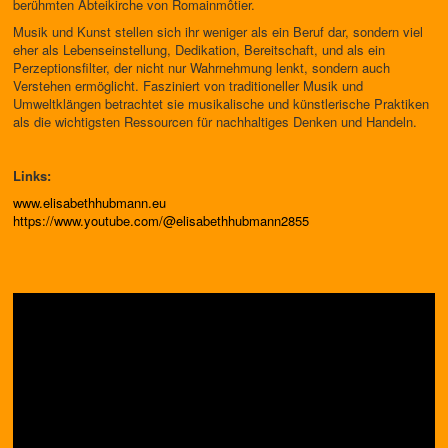
berühmten Abteikirche von Romainmôtier.
Musik und Kunst stellen sich ihr weniger als ein Beruf dar, sondern viel
eher als Lebenseinstellung, Dedikation, Bereitschaft, und als ein
Perzeptionsfilter, der nicht nur Wahrnehmung lenkt, sondern auch
Verstehen ermöglicht. Fasziniert von traditioneller Musik und
Umweltklängen betrachtet sie musikalische und künstlerische Praktiken
als die wichtigsten Ressourcen für nachhaltiges Denken und Handeln.
Links:
www.elisabethhubmann.eu
https://www.youtube.com/@elisabethhubmann2855