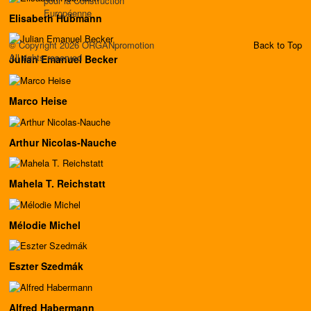
pour la Construction
Européenne
Elisabeth Hubmann
© Copyright 2026 ORGANpromotion
Back to Top
All rights reserved
Julian Emanuel Becker
Marco Heise
Arthur Nicolas-Nauche
Mahela T. Reichstatt
Mélodie Michel
Eszter Szedmák
Alfred Habermann