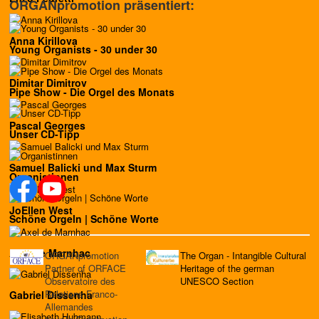
ORGANpromotion präsentiert:
Anna Kirillova
Young Organists - 30 under 30
Dimitar Dimitrov
Pipe Show - Die Orgel des Monats
Pascal Georges
Unser CD-Tipp
Samuel Balicki und Max Sturm
Organistinnen
JoEllen West
Schöne Orgeln | Schöne Worte
Axel de Marnhac
ORGANpromotion
The Organ - Intangible Cultural
Partner of ORFACE
Heritage of the german
Observatoire des
UNESCO Section
Relations Franco-
Gabriel Dissenha
Allemandes