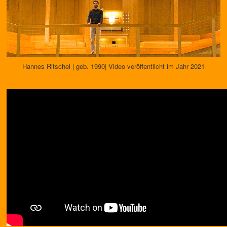
Hannes Ritschel | geb. 1990| Video veröffentlicht im Jahr 2021