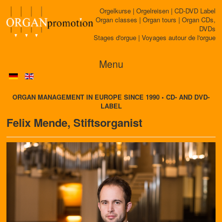
Orgelkurse | Orgelreisen | CD-DVD Label
Organ classes | Organ tours | Organ CDs,
DVDs
Stages d'orgue | Voyages autour de l'orgue
Menu
ORGAN MANAGEMENT IN EUROPE SINCE 1990 • CD- AND DVD-
LABEL
Felix Mende, Stiftsorganist