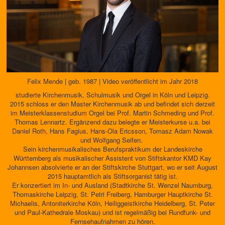
Felix Mende | geb. 1987 | Video veröffentlicht im Jahr 2018
studierte Kirchenmusik, Schulmusik und Orgel in Köln und Leipzig.
2015 schloss er den Master Kirchenmusik ab und befindet sich derzeit
im Meisterklassenstudium Orgel bei Prof. Martin Schmeding und Prof.
Thomas Lennartz. Ergänzend dazu belegte er Meisterkurse u.a. bei
Daniel Roth, Hans Fagius, Hans-Ola Ericsson, Tomasz Adam Nowak
und Wolfgang Seifen.
Sein kirchenmusikalisches Berufspraktikum der Landeskirche
Württemberg als musikalischer Assistent von Stiftskantor KMD Kay
Johannsen absolvierte er an der Stiftskirche Stuttgart, wo er seit August
2015 hauptamtlich als Stiftsorganist tätig ist.
Er konzertiert im In- und Ausland (Stadtkirche St. Wenzel Naumburg,
Thomaskirche Leipzig, St. Petri Freiberg, Hamburger Hauptkirche St.
Michaelis, Antoniterkirche Köln, Heiliggeistkirche Heidelberg, St. Peter
und Paul-Kathedrale Moskau) und ist regelmäßig bei Rundfunk- und
Fernsehaufnahmen zu hören.