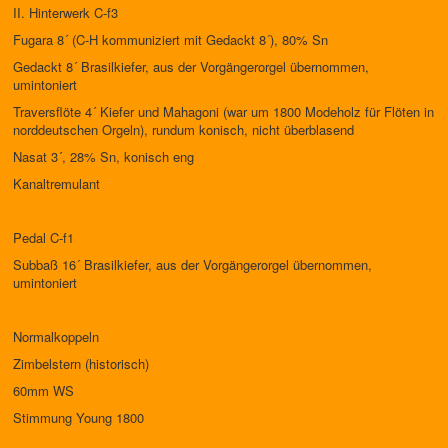
II. Hinterwerk C-f3
Fugara 8´ (C-H kommuniziert mit Gedackt 8´), 80% Sn
Gedackt 8´ Brasilkiefer, aus der Vorgängerorgel übernommen,
umintoniert
Traversflöte 4´ Kiefer und Mahagoni (war um 1800 Modeholz für Flöten in
norddeutschen Orgeln), rundum konisch, nicht überblasend
Nasat 3´, 28% Sn, konisch eng
Kanaltremulant
Pedal C-f1
Subbaß 16´ Brasilkiefer, aus der Vorgängerorgel übernommen,
umintoniert
Normalkoppeln
Zimbelstern (historisch)
60mm WS
Stimmung Young 1800