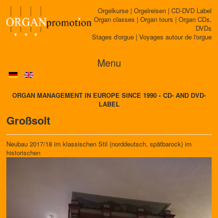
Orgelkurse | Orgelreisen | CD-DVD Label
Organ classes | Organ tours | Organ CDs,
DVDs
Stages d'orgue | Voyages autour de l'orgue
Menu
ORGAN MANAGEMENT IN EUROPE SINCE 1990 • CD- AND DVD-
LABEL
Großsolt
Neubau 2017/18 im klassischen Stil (norddeutsch, spätbarock) im
historischen