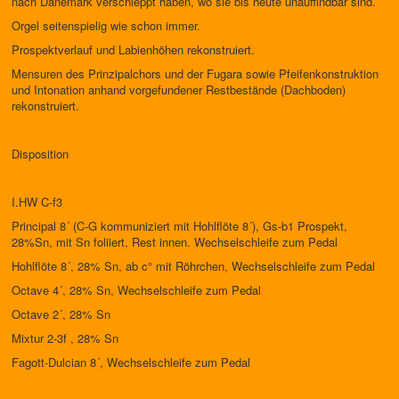
nach Dänemark verschleppt haben, wo sie bis heute unauffindbar sind.
Orgel seitenspielig wie schon immer.
Prospektverlauf und Labienhöhen rekonstruiert.
Mensuren des Prinzipalchors und der Fugara sowie Pfeifenkonstruktion
und Intonation anhand vorgefundener Restbestände (Dachboden)
rekonstruiert.
Disposition
I.HW C-f3
Principal 8´ (C-G kommuniziert mit Hohlflöte 8´), Gs-b1 Prospekt,
28%Sn, mit Sn foliiert, Rest innen. Wechselschleife zum Pedal
Hohlflöte 8´, 28% Sn, ab c° mit Röhrchen, Wechselschleife zum Pedal
Octave 4´, 28% Sn, Wechselschleife zum Pedal
Octave 2´, 28% Sn
Mixtur 2-3f , 28% Sn
Fagott-Dulcian 8´, Wechselschleife zum Pedal