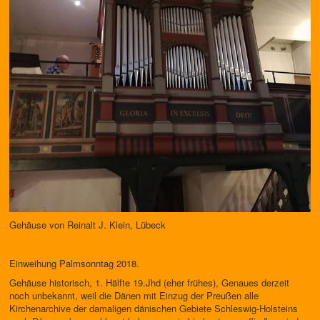
Gehäuse von Reinalt J. Klein, Lübeck
Einweihung Palmsonntag 2018.
Gehäuse historisch, 1. Hälfte 19.Jhd (eher frühes), Genaues derzeit
noch unbekannt, weil die Dänen mit Einzug der Preußen alle
Kirchenarchive der damaligen dänischen Gebiete Schleswig-Holsteins