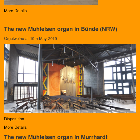
More Details
The new Muhleisen organ in Bünde (NRW)
Orgelweihe at 19th May 2019
Disposition
More Details
The new Mühleisen organ in Murrhardt