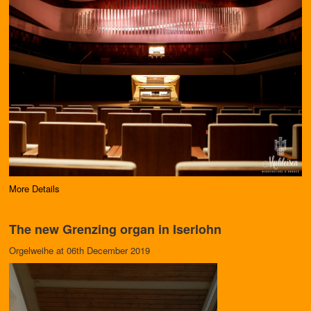
More Details
The new Grenzing organ in Iserlohn
Orgelweihe at 06th December 2019