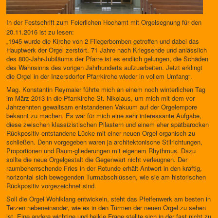
In der Festschrift zum Feierlichen Hochamt mit Orgelsegnung für den
20.11.2016 ist zu lesen:
„1945 wurde die Kirche von 2 Fliegerbomben getroffen und dabei das
Hauptwerk der Orgel zerstört. 71 Jahre nach Kriegsende und anlässlich
des 800-Jahr-Jubiläums der Pfarre ist es endlich gelungen, die Schäden
des Wahnsinns des vorigen Jahrhunderts aufzuarbeiten. Jetzt erklingt
die Orgel in der Inzersdorfer Pfarrkirche wieder in vollem Umfang“.
Mag. Konstantin Reymaier führte mich an einem noch winterlichen Tag
im März 2013 in die Pfarrkirche St. Nikolaus, um mich mit dem vor
Jahrzehnten gewaltsam entstandenen Vakuum auf der Orgelempore
bekannt zu machen. Es war für mich eine sehr interessante Aufgabe,
diese zwischen klassizistischen Pilastern und einem eher spätbarocken
Rückpositiv entstandene Lücke mit einer neuen Orgel organisch zu
schließen. Denn vorgegeben waren ja architektonische Stilrichtungen,
Proportionen und Raum-gliederungen mit eigenem Rhythmus. Dazu
sollte die neue Orgelgestalt die Gegenwart nicht verleugnen. Der
raumbeherrschende Fries in der Rotunde erhält Antwort in den kräftig,
horizontal sich bewegenden Turmabschlüssen, wie sie am historischen
Rückpositiv vorgezeichnet sind.
Soll die Orgel Wohlklang entwickeln, steht das Pfeifenwerk am besten in
Terzen nebeneinander, wie es in den Türmen der neuen Orgel zu sehen
ist. Eine andere wichtige und heikle Frage stellte sich in der fast nicht zu