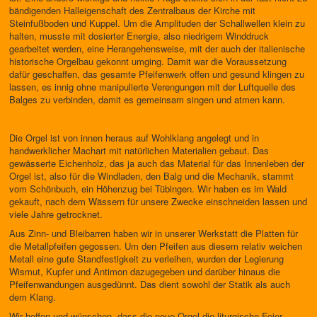
bändigenden Halleigenschaft des Zentralbaus der Kirche mit
Steinfußboden und Kuppel. Um die Amplituden der Schallwellen klein zu
halten, musste mit dosierter Energie, also niedrigem Winddruck
gearbeitet werden, eine Herangehensweise, mit der auch der italienische
historische Orgelbau gekonnt umging. Damit war die Voraussetzung
dafür geschaffen, das gesamte Pfeifenwerk offen und gesund klingen zu
lassen, es innig ohne manipulierte Verengungen mit der Luftquelle des
Balges zu verbinden, damit es gemeinsam singen und atmen kann.
Die Orgel ist von innen heraus auf Wohlklang angelegt und in
handwerklicher Machart mit natürlichen Materialien gebaut. Das
gewässerte Eichenholz, das ja auch das Material für das Innenleben der
Orgel ist, also für die Windladen, den Balg und die Mechanik, stammt
vom Schönbuch, ein Höhenzug bei Tübingen. Wir haben es im Wald
gekauft, nach dem Wässern für unsere Zwecke einschneiden lassen und
viele Jahre getrocknet.
Aus Zinn- und Bleibarren haben wir in unserer Werkstatt die Platten für
die Metallpfeifen gegossen. Um den Pfeifen aus diesem relativ weichen
Metall eine gute Standfestigkeit zu verleihen, wurden der Legierung
Wismut, Kupfer und Antimon dazugegeben und darüber hinaus die
Pfeifenwandungen ausgedünnt. Das dient sowohl der Statik als auch
dem Klang.
Wir hoffen und wünschen, dass die neue Orgel die liturgische Feier