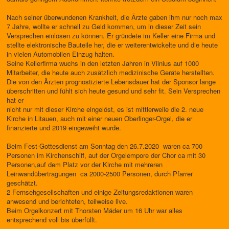
Nach seiner überwundenen Krankheit, die Ärzte gaben ihm nur noch max
7 Jahre, wollte er schnell zu Geld kommen, um in dieser Zeit sein
Versprechen einlösen zu können. Er gründete im Keller eine Firma und
stellte elektronische Bauteile her, die er weiterentwickelte und die heute
in vielen Automobilen Einzug halten.
Seine Kellerfirma wuchs in den letzten Jahren in Vilnius auf 1000
Mitarbeiter, die heute auch zusätzlich medizinische Geräte herstellten.
Die von den Ärzten prognostizierte Lebensdauer hat der Sponsor lange
überschritten und fühlt sich heute gesund und sehr fit. Sein Versprechen
hat er
nicht nur mit dieser Kirche eingelöst, es ist mittlerweile die 2. neue
Kirche in Litauen, auch mit einer neuen Oberlinger-Orgel, die er
finanzierte und 2019 eingeweiht wurde.
Beim Fest-Gottesdienst am Sonntag den 26.7.2020 waren ca 700
Personen im Kirchenschiff, auf der Orgelempore der Chor ca mit 30
Personen,auf dem Platz vor der Kirche mit mehreren
Leinwandübertragungen ca 2000-2500 Personen, durch Pfarrer
geschätzt.
2 Fernsehgesellschaften und einige Zeitungsredaktionen waren
anwesend und berichteten, teilweise live.
Beim Orgelkonzert mit Thorsten Mäder um 16 Uhr war alles
entsprechend voll bis überfüllt.