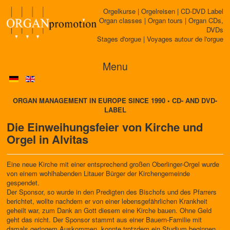
Orgelkurse | Orgelreisen | CD-DVD Label
Organ classes | Organ tours | Organ CDs,
DVDs
Stages d'orgue | Voyages autour de l'orgue
Menu
ORGAN MANAGEMENT IN EUROPE SINCE 1990 • CD- AND DVD-
LABEL
Die Einweihungsfeier von Kirche und
Orgel in Alvitas
Eine neue Kirche mit einer entsprechend großen Oberlinger-Orgel wurde
von einem wohlhabenden Litauer Bürger der Kirchengemeinde
gespendet.
Der Sponsor, so wurde in den Predigten des Bischofs und des Pfarrers
berichtet, wollte nachdem er von einer lebensgefährlichen Krankheit
geheilt war, zum Dank an Gott diesem eine Kirche bauen. Ohne Geld
geht das nicht. Der Sponsor stammt aus einer Bauern-Familie mit
damals geringem Auskommen. konnte trotzdem ein Studium beginnen.