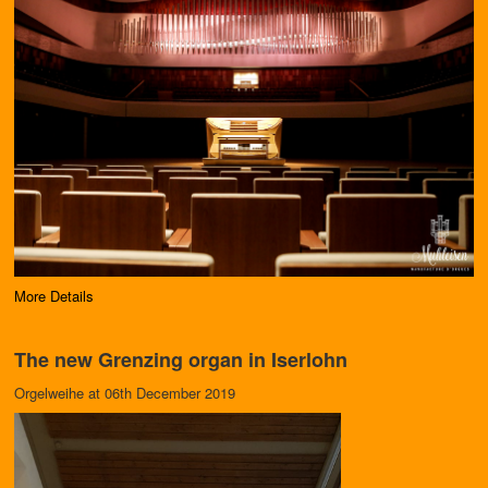
More Details
The new Grenzing organ in Iserlohn
Orgelweihe at 06th December 2019