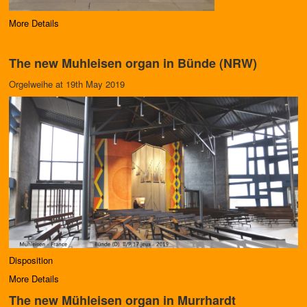
More Details
The new Muhleisen organ in Bünde (NRW)
Orgelweihe at 19th May 2019
Disposition
More Details
The new Mühleisen organ in Murrhardt