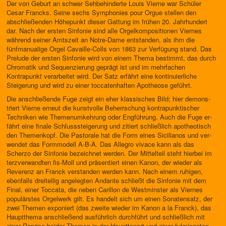
Der von Geburt an schwer Sehbehinderte Louis Vierne war Schüler
Cesar Francks. Seine sechs Symphonies pour Orgue stellen den
abschließenden Höhepunkt dieser Gattung im frühen 20. Jahrhundert
dar. Nach der ersten Sinfonie sind alle Orgelkompositionen Viernes
während seiner Amts­zeit an Notre-Dame entstanden, als ihm die
fünfmanualige Orgel Cavaille-Colls von 1863 zur Verfügung stand. Das
Prelude der ersten Sin­fonie wird von einem Thema bestimmt, das durch
Chromatik und Sequen­zierung geprägt ist und im mehrfachen
Kontrapunkt verarbeitet wird. Der Satz erfährt eine kontinuierliche
Steigerung und wird zu einer toccaten­haften Apotheose geführt.
Die anschließende Fuge zeigt ein eher klassisches Bild; hier demons­
triert Vierne erneut die kunstvolle Beherrschung kontrapunktischer
Techniken wie Themenumkehrung oder Engführung. Auch die Fuge er­
fährt eine finale Schlusssteigerung und zitiert schließlich apotheotisch
den Themenkopf. Die Pastorale hat die Form eines Sicilianos und ver­
wendet das Formmodell A-B-A. Das Allegro vivace kann als das
Scherzo der Sinfonie bezeichnet werden. Der Mittelteil steht hierbei im
terzver­wandten fis-Moll und präsentiert einen Kanon, der wieder als
Reverenz an Franck verstanden werden kann. Nach einem ruhigen,
ebenfalls drei­teilig angelegten Andante schließt die Sinfonie mit dem
Final, einer Toc­cata, die neben Carillon de Westminster als Viernes
populärstes Orgel­werk gilt. Es handelt sich um einen Sonatensatz, der
zwei Themen expo­niert (das zweite wieder im Kanon a la Franck), das
Hauptthema an­schließend ausführlich durchführt und schließlich mit
einer Reprise beider Themen in der Haupttonart und einer fulminanten