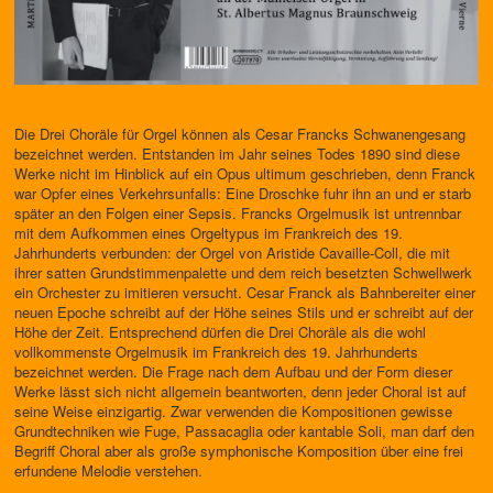
Die Drei Choräle für Orgel können als Cesar Francks Schwanengesang
be­zeichnet werden. Entstanden im Jahr seines Todes 1890 sind diese
Werke nicht im Hinblick auf ein Opus ultimum geschrieben, denn Franck
war Opfer eines Verkehrsunfalls: Eine Droschke fuhr ihn an und er starb
später an den Folgen einer Sepsis. Francks Orgelmusik ist untrennbar
mit dem Aufkommen eines Orgeltypus im Frankreich des 19.
Jahrhunderts verbunden: der Orgel von Aristide Cavaille-Coll, die mit
ihrer satten Grundstimmenpalette und dem reich besetzten Schwellwerk
ein Orche­ster zu imitieren versucht. Cesar Franck als Bahnbereiter einer
neuen Epoche schreibt auf der Höhe seines Stils und er schreibt auf der
Höhe der Zeit. Entsprechend dürfen die Drei Choräle als die wohl
vollkommenste Orgelmusik im Frankreich des 19. Jahrhunderts
bezeichnet werden. Die Frage nach dem Aufbau und der Form dieser
Werke lässt sich nicht allge­mein beantworten, denn jeder Choral ist auf
seine Weise einzigartig. Zwar verwenden die Kompositionen gewisse
Grundtechniken wie Fuge, Pas­sacaglia oder kantable Soli, man darf den
Begriff Choral aber als große symphonische Komposition über eine frei
erfundene Melodie verstehen.