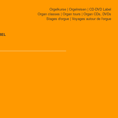
Orgelkurse | Orgelreisen | CD-DVD Label
Organ classes | Organ tours | Organ CDs, DVDs
Stages d'orgue | Voyages autour de l'orgue
BEL