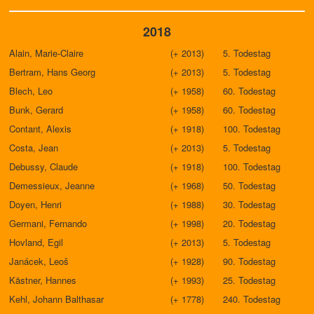
2018
Alain, Marie-Claire
(+ 2013)
5. Todestag
Bertram, Hans Georg
(+ 2013)
5. Todestag
Blech, Leo
(+ 1958)
60. Todestag
Bunk, Gerard
(+ 1958)
60. Todestag
Contant, Alexis
(+ 1918)
100. Todestag
Costa, Jean
(+ 2013)
5. Todestag
Debussy, Claude
(+ 1918)
100. Todestag
Demessieux, Jeanne
(+ 1968)
50. Todestag
Doyen, Henri
(+ 1988)
30. Todestag
Germani, Fernando
(+ 1998)
20. Todestag
Hovland, Egil
(+ 2013)
5. Todestag
Janácek, Leoš
(+ 1928)
90. Todestag
Kästner, Hannes
(+ 1993)
25. Todestag
Kehl, Johann Balthasar
(+ 1778)
240. Todestag