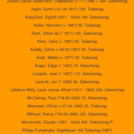
Johann Daniel Silbermann, Orgelbauer (1717-1766) = 300. Geburtstag
Joplin, Scott (+01.04.1917) 100. Todestag
Karg-Elert, Sigfrid (1877 - 1933) 140. Geburtstag
Keller, Hermann (+ 1967) 50. Todestag
Klerk, Albert de (* 1917) 100. Geburtstag
Klotz, Hans (+ 1987) 30. Todestag
Kodály, Zoltan (+06.03.1967) 50. Todestag
Kraft, Walter (+ 1977) 40. Todestag
Krapp, Edgar (* 1947) 70. Geburtstag
Langlais, Jean (* 1907) 110. Geburtstag
Laukvik, Jon (* 1952) 65. Geburtstag
Léfébure-Wély, Louis James Alfred (1817 - 1869) 200. Geburtstag
McCartney, Paul (*18.06.1942) 75. Geburtstag
Messiaen, Olivier (+27.04.1992) 25. Todestag
Milhaud, Darius (*04.09.1892) 125. Geburtstag
Monteverdi, Claudio (1567 - 1643) 450. Geburtstag P
Philipp Furtwängler, Orgelbauer 150 Todestag (1867)