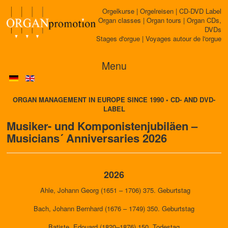
Orgelkurse | Orgelreisen | CD-DVD Label
Organ classes | Organ tours | Organ CDs,
DVDs
Stages d'orgue | Voyages autour de l'orgue
Menu
ORGAN MANAGEMENT IN EUROPE SINCE 1990 • CD- AND DVD-
LABEL
Musiker- und Komponistenjubiläen –
Musicians´ Anniversaries 2026
2026
Ahle, Johann Georg (1651 – 1706) 375. Geburtstag
Bach, Johann Bernhard (1676 – 1749) 350. Geburtstag
Batiste, Edouard (1820–1876) 150. Todestag