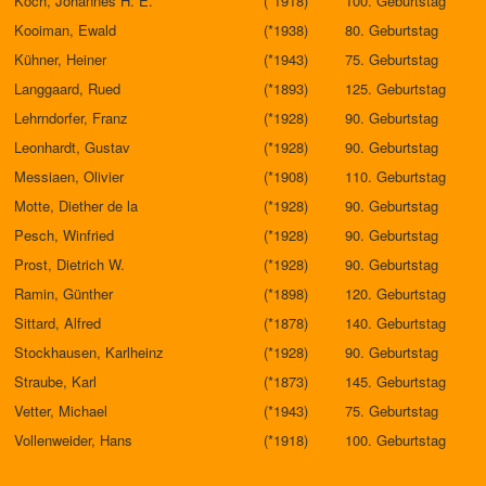
Koch, Johannes H. E.
(*1918)
100. Geburtstag
Kooiman, Ewald
(*1938)
80. Geburtstag
Kühner, Heiner
(*1943)
75. Geburtstag
Langgaard, Rued
(*1893)
125. Geburtstag
Lehrndorfer, Franz
(*1928)
90. Geburtstag
Leonhardt, Gustav
(*1928)
90. Geburtstag
Messiaen, Olivier
(*1908)
110. Geburtstag
Motte, Diether de la
(*1928)
90. Geburtstag
Pesch, Winfried
(*1928)
90. Geburtstag
Prost, Dietrich W.
(*1928)
90. Geburtstag
Ramin, Günther
(*1898)
120. Geburtstag
Sittard, Alfred
(*1878)
140. Geburtstag
Stockhausen, Karlheinz
(*1928)
90. Geburtstag
Straube, Karl
(*1873)
145. Geburtstag
Vetter, Michael
(*1943)
75. Geburtstag
Vollenweider, Hans
(*1918)
100. Geburtstag