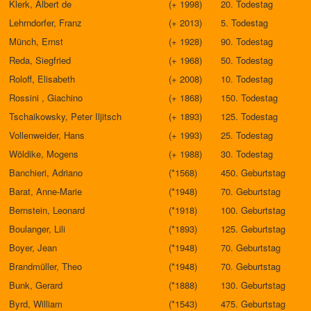
Klerk, Albert de
(+ 1998)
20. Todestag
Lehrndorfer, Franz
(+ 2013)
5. Todestag
Münch, Ernst
(+ 1928)
90. Todestag
Reda, Siegfried
(+ 1968)
50. Todestag
Roloff, Elisabeth
(+ 2008)
10. Todestag
Rossini , Giachino
(+ 1868)
150. Todestag
Tschaikowsky, Peter Iljitsch
(+ 1893)
125. Todestag
Vollenweider, Hans
(+ 1993)
25. Todestag
Wöldike, Mogens
(+ 1988)
30. Todestag
Banchieri, Adriano
(*1568)
450. Geburtstag
Barat, Anne-Marie
(*1948)
70. Geburtstag
Bernstein, Leonard
(*1918)
100. Geburtstag
Boulanger, Lili
(*1893)
125. Geburtstag
Boyer, Jean
(*1948)
70. Geburtstag
Brandmüller, Theo
(*1948)
70. Geburtstag
Bunk, Gerard
(*1888)
130. Geburtstag
Byrd, William
(*1543)
475. Geburtstag