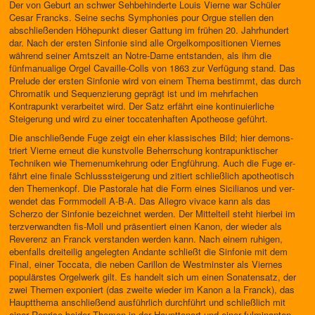
Der von Geburt an schwer Sehbehinderte Louis Vierne war Schüler
Cesar Francks. Seine sechs Symphonies pour Orgue stellen den
abschließenden Höhepunkt dieser Gattung im frühen 20. Jahrhundert
dar. Nach der ersten Sinfonie sind alle Orgelkompositionen Viernes
während seiner Amts­zeit an Notre-Dame entstanden, als ihm die
fünfmanualige Orgel Cavaille-Colls von 1863 zur Verfügung stand. Das
Prelude der ersten Sin­fonie wird von einem Thema bestimmt, das durch
Chromatik und Sequen­zierung geprägt ist und im mehrfachen
Kontrapunkt verarbeitet wird. Der Satz erfährt eine kontinuierliche
Steigerung und wird zu einer toccaten­haften Apotheose geführt.
Die anschließende Fuge zeigt ein eher klassisches Bild; hier demons­
triert Vierne erneut die kunstvolle Beherrschung kontrapunktischer
Techniken wie Themenumkehrung oder Engführung. Auch die Fuge er­
fährt eine finale Schlusssteigerung und zitiert schließlich apotheotisch
den Themenkopf. Die Pastorale hat die Form eines Sicilianos und ver­
wendet das Formmodell A-B-A. Das Allegro vivace kann als das
Scherzo der Sinfonie bezeichnet werden. Der Mittelteil steht hierbei im
terzver­wandten fis-Moll und präsentiert einen Kanon, der wieder als
Reverenz an Franck verstanden werden kann. Nach einem ruhigen,
ebenfalls drei­teilig angelegten Andante schließt die Sinfonie mit dem
Final, einer Toc­cata, die neben Carillon de Westminster als Viernes
populärstes Orgel­werk gilt. Es handelt sich um einen Sonatensatz, der
zwei Themen expo­niert (das zweite wieder im Kanon a la Franck), das
Hauptthema an­schließend ausführlich durchführt und schließlich mit
einer Reprise beider Themen in der Haupttonart und einer fulminanten