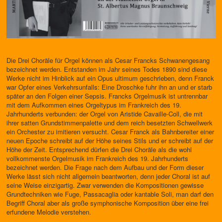
Die Drei Choräle für Orgel können als Cesar Francks Schwanengesang
be­zeichnet werden. Entstanden im Jahr seines Todes 1890 sind diese
Werke nicht im Hinblick auf ein Opus ultimum geschrieben, denn Franck
war Opfer eines Verkehrsunfalls: Eine Droschke fuhr ihn an und er starb
später an den Folgen einer Sepsis. Francks Orgelmusik ist untrennbar
mit dem Aufkommen eines Orgeltypus im Frankreich des 19.
Jahrhunderts verbunden: der Orgel von Aristide Cavaille-Coll, die mit
ihrer satten Grundstimmenpalette und dem reich besetzten Schwellwerk
ein Orche­ster zu imitieren versucht. Cesar Franck als Bahnbereiter einer
neuen Epoche schreibt auf der Höhe seines Stils und er schreibt auf der
Höhe der Zeit. Entsprechend dürfen die Drei Choräle als die wohl
vollkommenste Orgelmusik im Frankreich des 19. Jahrhunderts
bezeichnet werden. Die Frage nach dem Aufbau und der Form dieser
Werke lässt sich nicht allge­mein beantworten, denn jeder Choral ist auf
seine Weise einzigartig. Zwar verwenden die Kompositionen gewisse
Grundtechniken wie Fuge, Pas­sacaglia oder kantable Soli, man darf den
Begriff Choral aber als große symphonische Komposition über eine frei
erfundene Melodie verstehen.