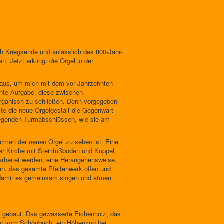
ch Kriegsende und anlässlich des 800-Jahr-
 Jetzt erklingt die Orgel in der
olaus, um mich mit dem vor Jahrzehnten
nte Aufgabe, diese zwischen
organisch zu schließen. Denn vorgegeben
te die neue Orgelgestalt die Gegenwart
ewegenden Turmabschlüssen, wie sie am
ürmen der neuen Orgel zu sehen ist. Eine
der Kirche mit Steinfußboden und Kuppel.
earbeitet werden, eine Herangehensweise,
fen, das gesamte Pfeifenwerk offen und
, damit es gemeinsam singen und atmen
en gebaut. Das gewässerte Eichenholz, das
ammt vom Schönbuch, ein Höhenzug bei