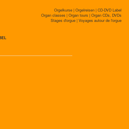
Orgelkurse | Orgelreisen | CD-DVD Label
Organ classes | Organ tours | Organ CDs, DVDs
Stages d'orgue | Voyages autour de l'orgue
BEL