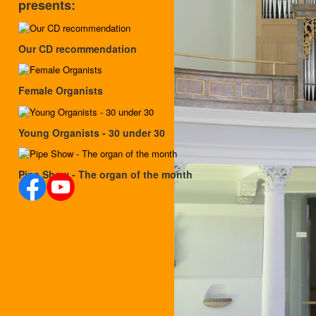
presents:
Our CD recommendation
Female Organists
Young Organists - 30 under 30
Pipe Show - The organ of the month