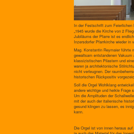
In der Festschrift zum Feierliche
„1945 wurde die Kirche von 2 Flie
Jubiläums der Pfarre ist es endlic
Inzersdorfer Pfarrkirche wieder in
Mag. Konstantin Reymaier führte m
gewaltsam entstandenen Vakuum au
klassizistischen Pilastern und ei
waren ja architektonische Stilric
nicht verleugnen. Der raumbeherrs
historischen Rückpositiv vorgezeic
Soll die Orgel Wohlklang entwicke
andere wichtige und heikle Frage s
Um die Amplituden der Schallwelle
mit der auch der italienische his
gesund klingen zu lassen, es inni
kann.
Die Orgel ist von innen heraus au
ja auch das Material für das Inne