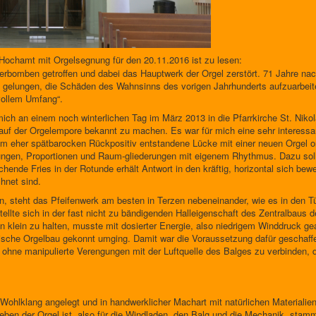
n Hochamt mit Orgelsegnung für den 20.11.2016 ist zu lesen:
gerbomben getroffen und dabei das Hauptwerk der Orgel zerstört. 71 Jahre na
h gelungen, die Schäden des Wahnsinns des vorigen Jahrhunderts aufzuarbeiten.
 vollem Umfang“.
ich an einem noch winterlichen Tag im März 2013 in die Pfarrkirche St. Nik
f der Orgelempore bekannt zu machen. Es war für mich eine sehr interessa
nem eher spätbarocken Rückpositiv entstandene Lücke mit einer neuen Orgel 
htungen, Proportionen und Raum-gliederungen mit eigenem Rhythmus. Dazu soll
chende Fries in der Rotunde erhält Antwort in den kräftig, horizontal sich b
hnet sind.
ln, steht das Pfeifenwerk am besten in Terzen nebeneinander, wie es in den T
tellte sich in der fast nicht zu bändigenden Halleigenschaft des Zentralbaus 
n klein zu halten, musste mit dosierter Energie, also niedrigem Winddruck g
torische Orgelbau gekonnt umging. Damit war die Voraussetzung dafür geschaf
g ohne manipulierte Verengungen mit der Luftquelle des Balges zu verbinden
f Wohlklang angelegt und in handwerklicher Machart mit natürlichen Materiali
nleben der Orgel ist, also für die Windladen, den Balg und die Mechanik, st