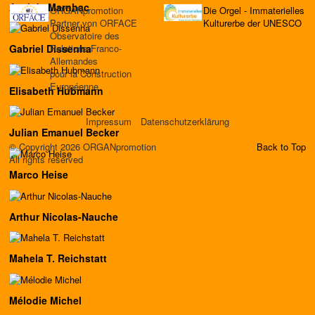
Axel de Marnhac
ORGANpromotion
Die Orgel - Immaterielles
Partner von ORFACE
Kulturerbe der UNESCO
Observatoire des
Relations Franco-
Gabriel Dissenha
Allemandes
pour la Construction
Européenne
Elisabeth Hubmann
Impressum
Datenschutzerklärung
Julian Emanuel Becker
© Copyright 2026 ORGANpromotion
Back to Top
All rights reserved
Marco Heise
Arthur Nicolas-Nauche
Mahela T. Reichstatt
Mélodie Michel