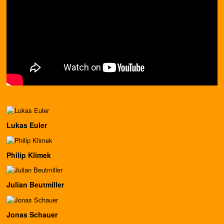
Lukas Euler
Philip Klimek
Julian Beutmiller
Jonas Schauer