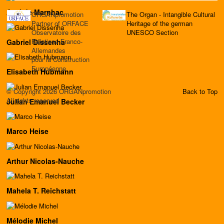
Axel de Marnhac
ORGANpromotion
The Organ - Intangible Cultural
Partner of ORFACE
Heritage of the german
Observatoire des
UNESCO Section
Relations Franco-
Gabriel Dissenha
Allemandes
pour la Construction
Européenne
Elisabeth Hubmann
© Copyright 2026 ORGANpromotion
Back to Top
All rights reserved
Julian Emanuel Becker
Marco Heise
Arthur Nicolas-Nauche
Mahela T. Reichstatt
Mélodie Michel