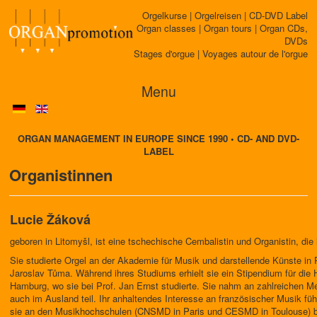
Orgelkurse | Orgelreisen | CD-DVD Label
Organ classes | Organ tours | Organ CDs,
DVDs
Stages d'orgue | Voyages autour de l'orgue
Menu
ORGAN MANAGEMENT IN EUROPE SINCE 1990 • CD- AND DVD-
LABEL
Organistinnen
Lucie Žáková
geboren in Litomyšl, ist eine tschechische Cembalistin und Organistin, die 
Sie studierte Orgel an der Akademie für Musik und darstellende Künste in 
Jaroslav Tůma. Während ihres Studiums erhielt sie ein Stipendium für die 
Hamburg, wo sie bei Prof. Jan Ernst studierte. Sie nahm an zahlreichen Me
auch im Ausland teil. Ihr anhaltendes Interesse an französischer Musik fü
sie an den Musikhochschulen (CNSMD in Paris und CESMD in Toulouse) b