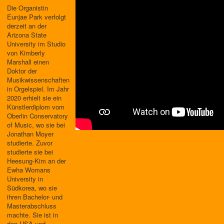
Die Organistin
Eunjae Park verfolgt
derzeit an der
Arizona State
University im Studio
von Kimberly
Marshall einen
Doktor der
Musikwissenschaften
in Orgelspiel. Im Jahr
2020 erhielt sie ein
Künstlerdiplom vom
Oberlin Conservatory
of Music, wo sie bei
Jonathan Moyer
studierte. Zuvor
studierte sie bei
Heesung-Kim an der
Ewha Womans
University in
Südkorea, wo sie
ihren Bachelor- und
Masterabschluss
machte. Sie ist in
den USA und