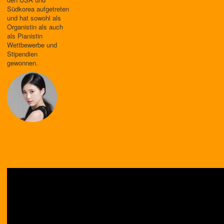
Südkorea aufgetreten
und hat sowohl als
Organistin als auch
als Pianistin
Wettbewerbe und
Stipendien
gewonnen.