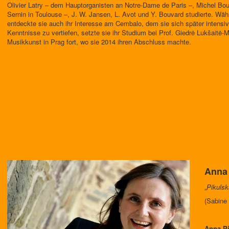
Olivier Latry – dem Hauptorganisten an Notre-Dame de Paris –, Michel Bo
Sernin in Toulouse –, J. W. Jansen, L. Avot und Y. Bouvard studierte. Währ
entdeckte sie auch ihr Interesse am Cembalo, dem sie sich später intensi
Kenntnisse zu vertiefen, setzte sie ihr Studium bei Prof. Giedrė Lukšaitė
Musikkunst in Prag fort, wo sie 2014 ihren Abschluss machte.
Anna 
„
Pikulsk
(Sabine 
Anna Pi