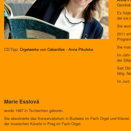
Gembals
Es folg
der sie
Sie wurd
2011 er
Program
Sie mac
CD-Tipp:
Orgelwerke von Cabanilles - Anna Pikulska
Im Jahr 
der Sil
Seit Okt
tätig. N
Im Juni 
Marie Esslová
wurde 1987 in Tschechien geboren.
Sie absolvierte das Konservatorium in Budweis im Fach Orgel und Klavier
der musischen Künste in Prag im Fach Orgel.