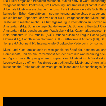
Die Tiroler Organistin Elisabeth Hubmann, zurzeit aktiv in Genf, beschäftig
zeitgenössischer Orgelmusik, um Forschung und Transdisziplinarität in der W
Arbeit als Musikwissenschaftlerin erforscht sie insbesondere die Schnittst
kulturellem Erbe, Hörpraktiken, Instrumentenbau und gelebter, praxisorientie
sie ein breites Repertoire, das von alter bis zu zeitgenössischer Musik auf
Tasteninstrumenten reicht. Sie tritt regelmäßig in internationalen Konzertse
Amsterdam (NL), Schnitgertage Ganderkesee (D), Schwaz Silberstadt Org
Amsterdam (NL), Lunchconcerten Waalsekerk (NL), Kaasmarktconcerten in
Belo Horizonte (BRA), musik+ (AUT), Musée suisse de l´orgue Roche (CH),
Orgues (FR), Carinthischer Sommer (AUT), Cathédrale d´Annecy (FR), St. 
Temple d’Aubonne (FR), Internationale Orgelwoche Paderborn (D), u.v.m.
Musik und Kunst stellen sich ihr weniger als ein Beruf dar, sondern viel eh
Bereitschaft, und als ein Perzeptionsfilter, der nicht nur Wahrnehmung erle
ermöglicht. Im anthropologischen Komplex kann Musik ein Schlüssel sein,
Lebenswelten zu öffnen. Fasziniert von traditioneller Musik und Umweltinit
künstlerische Praktiken als die wichtigsten Ressourcen für nachhaltiges 