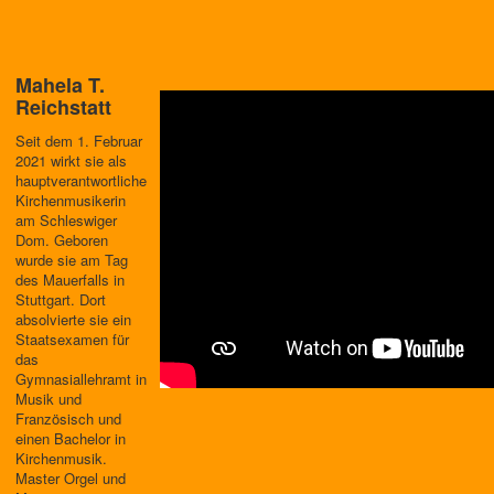
Mahela T.
Reichstatt
Seit dem 1. Februar
2021 wirkt sie als
hauptverantwortliche
Kirchenmusikerin
am Schleswiger
Dom. Geboren
wurde sie am Tag
des Mauerfalls in
Stuttgart. Dort
absolvierte sie ein
Staatsexamen für
das
Gymnasiallehramt in
Musik und
Französisch und
einen Bachelor in
Kirchenmusik.
Master Orgel und