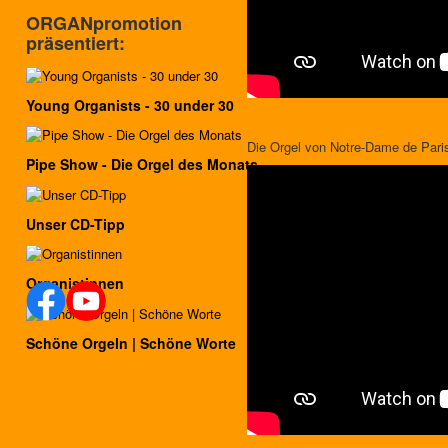
ORGANpromotion
präsentiert:
Young Organists - 30 under 30
Die Orgel von Notre-Dame de Pari
Pipe Show - Die Orgel des Monats
Unser CD-Tipp
Organistinnen
Schöne Orgeln | Schöne Worte