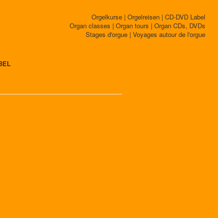
Orgelkurse | Orgelreisen | CD-DVD Label
Organ classes | Organ tours | Organ CDs, DVDs
Stages d'orgue | Voyages autour de l'orgue
BEL