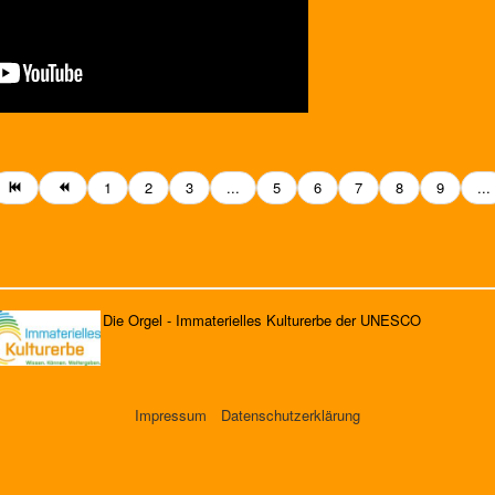
1
2
3
...
5
6
7
8
9
...
Die Orgel - Immaterielles Kulturerbe der UNESCO
Impressum
Datenschutzerklärung