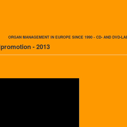
ORGAN MANAGEMENT IN EUROPE SINCE 1990 • CD- AND DVD-LA
romotion - 2013