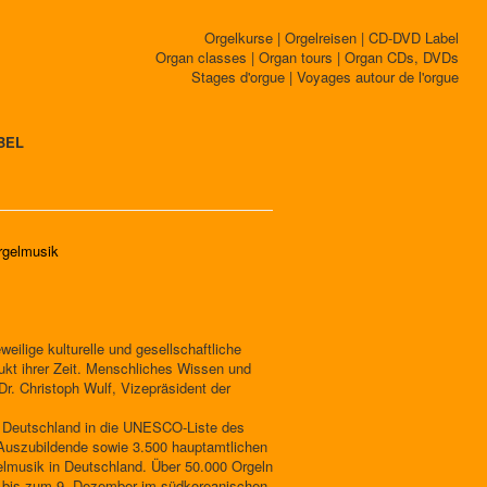
Orgelkurse | Orgelreisen | CD-DVD Label
Organ classes | Organ tours | Organ CDs, DVDs
Stages d'orgue | Voyages autour de l'orgue
BEL
orgelmusik
weilige kulturelle und gesellschaftliche
dukt ihrer Zeit. Menschliches Wissen und
Dr. Christoph Wulf, Vizepräsident der
n Deutschland in die UNESCO-Liste des
 Auszubildende sowie 3.500 hauptamtlichen
lmusik in Deutschland. Über 50.000 Orgeln
ch bis zum 9. Dezember im südkoreanischen