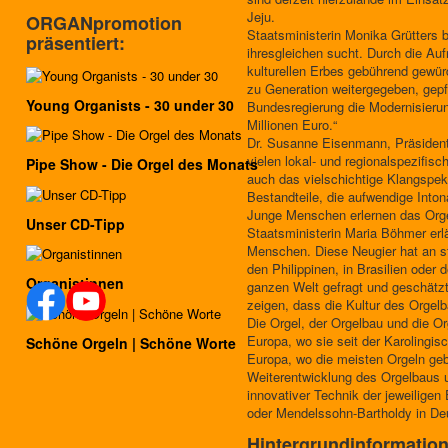
Jeju.
ORGANpromotion
Staatsministerin Monika Grütters 
präsentiert:
ihresgleichen sucht. Durch die A
kulturellen Erbes gebührend gewür
zu Generation weitergegeben, gepfl
Young Organists - 30 under 30
Bundesregierung die Modernisierun
Millionen Euro.“
Dr. Susanne Eisenmann, Präsidenti
vielen lokal- und regionalspezifis
Pipe Show - Die Orgel des Monats
auch das vielschichtige Klangspek
Bestandteile, die aufwendige Into
Junge Menschen erlernen das Orge
Unser CD-Tipp
Staatsministerin Maria Böhmer erl
Menschen. Diese Neugier hat an sta
den Philippinen, in Brasilien ode
Organistinnen
ganzen Welt gefragt und geschätzt
zeigen, dass die Kultur des Orgel
Die Orgel, der Orgelbau und die O
Europa, wo sie seit der Karolingis
Schöne Orgeln | Schöne Worte
Europa, wo die meisten Orgeln geba
Weiterentwicklung des Orgelbaus u
innovativer Technik der jeweiligen 
oder Mendelssohn-Bartholdy in Deu
Hintergrundinformatio