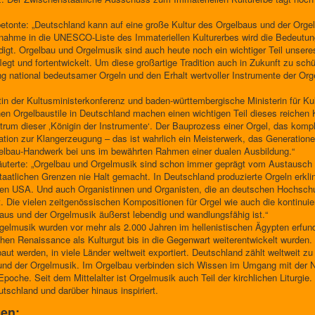
betonte: „Deutschland kann auf eine große Kultur des Orgelbaus und der Orgel
ufnahme in die UNESCO-Liste des Immateriellen Kulturerbes wird die Bedeut
digt. Orgelbau und Orgelmusik sind auch heute noch ein wichtiger Teil unser
egt und fortentwickelt. Um diese großartige Tradition auch in Zukunft zu schü
g national bedeutsamer Orgeln und den Erhalt wertvoller Instrumente der Orge
n der Kultusministerkonferenz und baden-württembergische Ministerin für Kult
chen Orgelbaustile in Deutschland machen einen wichtigen Teil dieses reichen K
trum dieser ‚Königin der Instrumente‘. Der Bauprozess einer Orgel, das kom
nation zur Klangerzeugung – das ist wahrlich ein Meisterwerk, das Generatio
lbau-Handwerk bei uns im bewährten Rahmen einer dualen Ausbildung.“
äuterte: „Orgelbau und Orgelmusik sind schon immer geprägt vom Austausch en
atlichen Grenzen nie Halt gemacht. In Deutschland produzierte Orgeln erklin
r den USA. Und auch Organistinnen und Organisten, die an deutschen Hochschu
. Die vielen zeitgenössischen Kompositionen für Orgel wie auch die kontinui
baus und der Orgelmusik äußerst lebendig und wandlungsfähig ist.“
rgelmusik wurden vor mehr als 2.000 Jahren im hellenistischen Ägypten erfu
chen Renaissance als Kulturgut bis in die Gegenwart weiterentwickelt wurden.
ut werden, in viele Länder weltweit exportiert. Deutschland zählt weltweit zu
nd der Orgelmusik. Im Orgelbau verbinden sich Wissen im Umgang mit der Na
Epoche. Seit dem Mittelalter ist Orgelmusik auch Teil der kirchlichen Liturgie
tschland und darüber hinaus inspiriert.
nen: