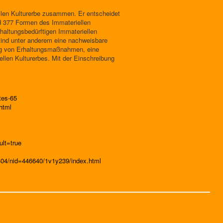
llen Kulturerbe zusammen. Er entscheidet
nd 377 Formen des Immateriellen
rhaltungsbedürftigen Immateriellen
 sind unter anderem eine nachweisbare
lung von Erhaltungsmaßnahmen, eine
ellen Kulturerbes. Mit der Einschreibung
tes-65
html
lt=true
5404/nid=446640/1v1y239/index.html