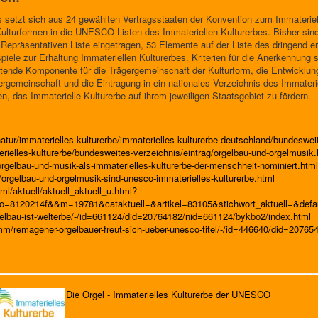
 setzt sich aus 24 gewählten Vertragsstaaten der Konvention zum Immaterie
Kulturformen in die UNESCO-Listen des Immateriellen Kulturerbes. Bisher si
n Repräsentativen Liste eingetragen, 53 Elemente auf der Liste des dringend e
piele zur Erhaltung Immateriellen Kulturerbes. Kriterien für die Anerkennung
tiftende Komponente für die Trägergemeinschaft der Kulturform, die Entwick
ergemeinschaft und die Eintragung in ein nationales Verzeichnis des Immateri
en, das Immaterielle Kulturerbe auf ihrem jeweiligen Staatsgebiet zu fördern.
atur/immaterielles-kulturerbe/immaterielles-kulturerbe-deutschland/bundeswei
rielles-kulturerbe/bundesweites-verzeichnis/eintrag/orgelbau-und-orgelmusik.
rgelbau-und-musik-als-immaterielles-kulturerbe-der-menschheit-nominiert.html
/orgelbau-und-orgelmusik-sind-unesco-immaterielles-kulturerbe.html
ml/aktuell/aktuell_aktuell_u.html?
o=8120214f&&m=19781&cataktuell=&artikel=83105&stichwort_aktuell=&defau
elbau-ist-welterbe/-/id=661124/did=20764182/nid=661124/bykbo2/index.html
mm/remagener-orgelbauer-freut-sich-ueber-unesco-titel/-/id=446640/did=2076
Die Orgel - Immaterielles Kulturerbe der UNESCO