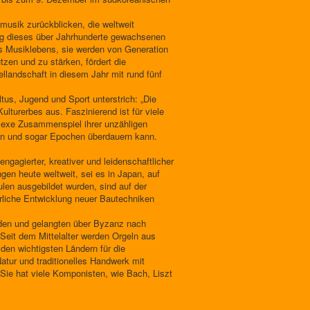
musik zurückblicken, die weltweit
ung dieses über Jahrhunderte gewachsenen
es Musiklebens, sie werden von Generation
tzen und zu stärken, fördert die
llandschaft in diesem Jahr mit rund fünf
us, Jugend und Sport unterstrich: „Die
ulturerbes aus. Faszinierend ist für viele
plexe Zusammenspiel ihrer unzähligen
nen und sogar Epochen überdauern kann.
gagierter, kreativer und leidenschaftlicher
gen heute weltweit, sei es in Japan, auf
len ausgebildet wurden, sind auf der
erliche Entwicklung neuer Bautechniken
nden und gelangten über Byzanz nach
 Seit dem Mittelalter werden Orgeln aus
 den wichtigsten Ländern für die
tur und traditionelles Handwerk mit
. Sie hat viele Komponisten, wie Bach, Liszt