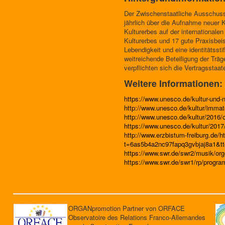
Der Zwischenstaatliche Ausschuss
jährlich über die Aufnahme neuer 
Kulturerbes auf der internationale
Kulturerbes und 17 gute Praxisbeis
Lebendigkeit und eine identitätss
weitreichende Beteiligung der Träg
verpflichten sich die Vertragsstaat
Weitere Informationen:
https://www.unesco.de/kultur-und-n
http://www.unesco.de/kultur/immate
http://www.unesco.de/kultur/2016/o
https://www.unesco.de/kultur/2017
http://www.erzbistum-freiburg.de/ht
t=6as5b4a2nc97fapq3gvbjaj8a1&tt
https://www.swr.de/swr2/musik/org
https://www.swr.de/swr1/rp/progra
ORGANpromotion Partner von ORFACE
Observatoire des Relations Franco-Allemandes