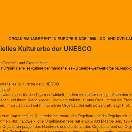
ORGAN MANAGEMENT IN EUROPE SINCE 1990 • CD- AND DVD-LA
rielles Kulturerbe der UNESCO
 "Orgelbau und Orgelmusik":
atur/immaterielles-kulturerbe/immaterielles-kulturerbe-weltweit/orgelbau-und-
aterielles Kulturerbe der UNESCO
chland
ie wird eigens für den Raum entwickelt, in dem sie später erklingt. Auch das je
ehen und ihrem Klang wieder. Und nicht zuletzt ist eine Orgel immer ein Pro
hen, in Deutschland sehr innovativen Orgelbau deshalb so zentral“, sagt Prof. 
 zum Immateriellen Kulturerbe hat heute den Orgelbau und die Orgelmusik i
mmen. 400 handwerkliche Orgelbaubetriebe mit etwa 2.800 Mitarbeitern, 180
 Organisten prägen das Handwerk und die Kunst des Orgelbaus und der Orge
tz. Der Zwischenstaatliche Ausschuss zum Immateriellen Kulturerbe tagt no