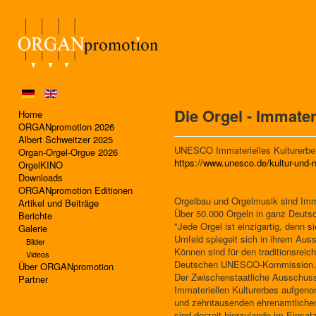
Die Orgel - Immate
Home
ORGANpromotion 2026
Albert Schweitzer 2025
UNESCO Immaterielles Kulturerbe
Organ-Orgel-Orgue 2026
https://www.unesco.de/kultur-und-n
OrgelKINO
Downloads
ORGANpromotion Editionen
Orgelbau und Orgelmusik sind Imm
Artikel und Beiträge
Über 50.000 Orgeln in ganz Deuts
Berichte
"Jede Orgel ist einzigartig, denn s
Galerie
Umfeld spiegelt sich in ihrem Auss
Bilder
Können sind für den traditionsreic
Videos
Deutschen UNESCO-Kommission.
Über ORGANpromotion
Der Zwischenstaatliche Ausschuss
Partner
Immateriellen Kulturerbes aufgeno
und zehntausenden ehrenamtlichen
sind derzeit hierzulande im Einsa