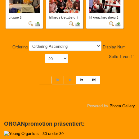
gruppe-3
hl-kreuz-kreuzberg-1
hl-kreuz-kreuzberg-2
Ordering
Display Num
Seite 1 von 11
Powered by
Phoca Gallery
ORGANpromotion präsentiert: