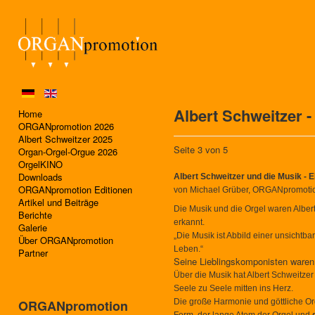
Albert Schweitzer -
Home
ORGANpromotion 2026
Albert Schweitzer 2025
Seite 3 von 5
Organ-Orgel-Orgue 2026
OrgelKINO
Downloads
Albert Schweitzer und die Musik - 
ORGANpromotion Editionen
von Michael Grüber, ORGANpromoti
Artikel und Beiträge
Die Musik und die Orgel waren Alber
Berichte
erkannt.
Galerie
„
Die Musik ist Abbild einer unsichtb
Über ORGANpromotion
Leben.“
Partner
Seine Lieblingskomponisten waren
Über die Musik hat Albert Schweitz
Seele zu Seele mitten ins Herz.
ORGANpromotion
Die große Harmonie und göttliche Or