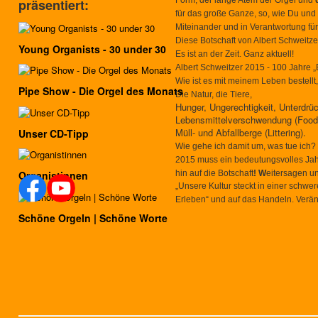
Form, der lange Atem der Orgel und
präsentiert:
für das große Ganze, so, wie Du und 
Miteinander und in Verantwortung fü
Diese Botschaft von Albert Schweitz
Young Organists - 30 under 30
Es ist an der Zeit. Ganz aktuell!
Albert Schweitzer 2015 - 100 Jahre „
Wie ist es mit meinem Leben bestel
Pipe Show - Die Orgel des Monats
Die Natur, die Tiere,
Hunger, Ungerechtigkeit, Unterdrü
Lebensmittelverschwendung (Food
Müll- und Abfallberge (Littering).
Unser CD-Tipp
Wie gehe ich damit um, was tue ich?
2015 muss ein bedeutungsvolles Jah
hin auf die Botschaft
! W
eitersagen u
Organistinnen
„
Unsere Kultur steckt in einer schwer
Erleben“ und auf das Handeln. Veränd
Schöne Orgeln | Schöne Worte