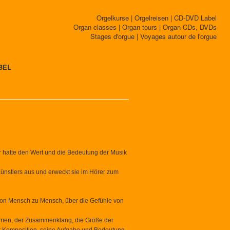
Orgelkurse | Orgelreisen | CD-DVD Label
Organ classes | Organ tours | Organ CDs, DVDs
Stages d'orgue | Voyages autour de l'orgue
BEL
er hatte den Wert und die Bedeutung der Musik
Künstlers aus und erweckt sie im Hörer zum
von Mensch zu Mensch, über die Gefühle von
immen, der Zusammenklang, die Größe der