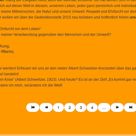
der
Klang der Ewigkeit. Alles, auch der kleinste, einzelne Ton hat seinen Sinn in
ich auf dieser Welt in diesem, unserem Leben, jeder ganz persönlich und individuel
r meine Mitmenschen, die Natur und unsere Umwelt: Respekt und Ehrfurcht vor de
er wollen wir über die Gedenkkonzerte 2015 neu beleben und hoffentlich hören
uns
Ehrfurcht vor dem Leben“.
lt, meiner Verantwortung gegenüber den Menschen und der Umwelt?
ckung,
-Waste),
r werden! Erfreuen wir uns an den vielen
Albert-Schweitzer-Konzerten über das g
nd handeln
!
en Krise“ (Albert Schweitzer, 1923). Und heute? Es ist an der Zeit! „Es kommt gar n
ere ich mich, verändere ich die Welt!
1
2
3
4
...