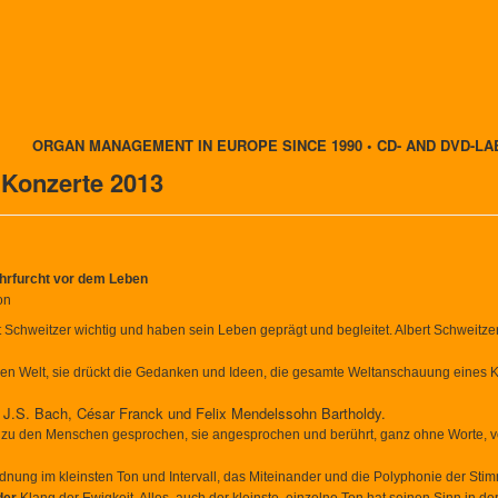
ORGAN MANAGEMENT IN EUROPE SINCE 1990 • CD- AND DVD-LA
 Konzerte 2013
Ehrfurcht vor dem Leben
on
t Schweitzer wichtig und haben sein Leben geprägt und begleitet. Albert Schweitz
aren Welt, sie drückt die Gedanken und Ideen, die gesamte Weltanschauung eines 
 J.S. Bach, César Franck und Felix Mendelssohn Bartholdy.
er zu den Menschen gesprochen, sie angesprochen und berührt, ganz ohne Worte, 
dnung im kleinsten Ton und Intervall, das Miteinander und die Polyphonie der St