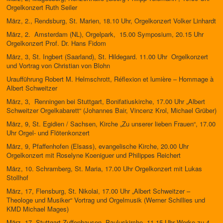
Orgelkonzert Ruth Seiler
März, 2., Rendsburg, St. Marien, 18.10 Uhr, Orgelkonzert Volker Linhardt
März, 2. Amsterdam (NL), Orgelpark, 15.00 Symposium, 20.15 Uhr
Orgelkonzert Prof. Dr. Hans Fidom
März, 3, St. Ingbert (Saarland), St. Hildegard. 11.00 Uhr Orgelkonzert
und Vortrag von Christian von Blohn
Uraufführung Robert M. Helmschrott, Réflexion et lumière – Hommage à
Albert Schweitzer
März, 3, Renningen bei Stuttgart, Bonifatiuskirche, 17.00 Uhr „Albert
Schweitzer Orgelkabarett“ (Johannes Bair, Vincenz Krol, Michael Grüber)
März, 9, St. Egidien / Sachsen, Kirche „Zu unserer lieben Frauen“, 17.00
Uhr Orgel- und Flötenkonzert
März, 9, Pfaffenhofen (Elsass), evangelische Kirche, 20.00 Uhr
Orgelkonzert mit Roselyne Koeniguer und Philippes Reichert
März, 10. Schramberg, St. Maria, 17.00 Uhr Orgelkonzert mit Lukas
Stollhof
März, 17, Flensburg, St. Nikolai, 17.00 Uhr „Albert Schweitzer –
Theologe und Musiker“ Vortrag und Orgelmusik (Werner Schillies und
KMD Michael Mages)
März, 17, Stuttgart-Zuffenhausen, Pauluskirche, 11.15 Uhr Werke zu 4