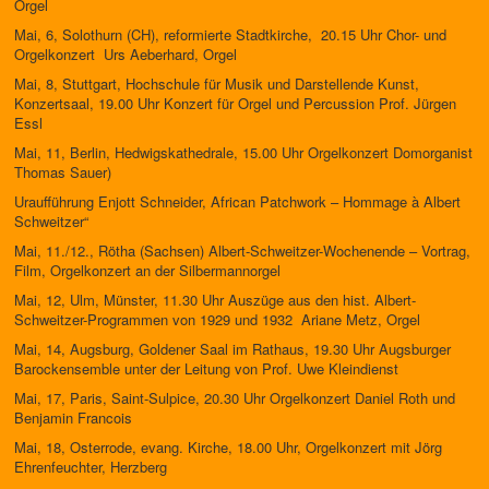
Orgel
Mai, 6, Solothurn (CH), reformierte Stadtkirche, 20.15 Uhr Chor- und
Orgelkonzert Urs Aeberhard, Orgel
Mai, 8, Stuttgart, Hochschule für Musik und Darstellende Kunst,
Konzertsaal, 19.00 Uhr Konzert für Orgel und Percussion Prof. Jürgen
Essl
Mai, 11, Berlin, Hedwigskathedrale, 15.00 Uhr Orgelkonzert Domorganist
Thomas Sauer)
Uraufführung Enjott Schneider, African Patchwork – Hommage à Albert
Schweitzer“
Mai, 11./12., Rötha (Sachsen) Albert-Schweitzer-Wochenende – Vortrag,
Film, Orgelkonzert an der Silbermannorgel
Mai, 12, Ulm, Münster, 11.30 Uhr Auszüge aus den hist. Albert-
Schweitzer-Programmen von 1929 und 1932 Ariane Metz, Orgel
Mai, 14, Augsburg, Goldener Saal im Rathaus, 19.30 Uhr Augsburger
Barockensemble unter der Leitung von Prof. Uwe Kleindienst
Mai, 17, Paris, Saint-Sulpice, 20.30 Uhr Orgelkonzert Daniel Roth und
Benjamin Francois
Mai, 18, Osterrode, evang. Kirche, 18.00 Uhr, Orgelkonzert mit Jörg
Ehrenfeuchter, Herzberg