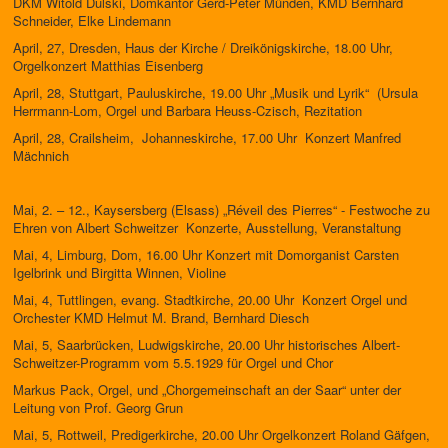
DKM Witold Dulski, Domkantor Gerd-Peter Münden, KMD Bernhard
Schneider, Elke Lindemann
April, 27, Dresden, Haus der Kirche / Dreikönigskirche, 18.00 Uhr,
Orgelkonzert Matthias Eisenberg
April, 28, Stuttgart, Pauluskirche, 19.00 Uhr „Musik und Lyrik“ (Ursula
Herrmann-Lom, Orgel und Barbara Heuss-Czisch, Rezitation
April, 28, Crailsheim, Johanneskirche, 17.00 Uhr Konzert Manfred
Mächnich
Mai, 2. – 12., Kaysersberg (Elsass) „Réveil des Pierres“ - Festwoche zu
Ehren von Albert Schweitzer Konzerte, Ausstellung, Veranstaltung
Mai, 4, Limburg, Dom, 16.00 Uhr Konzert mit Domorganist Carsten
Igelbrink und Birgitta Winnen, Violine
Mai, 4, Tuttlingen, evang. Stadtkirche, 20.00 Uhr Konzert Orgel und
Orchester KMD Helmut M. Brand, Bernhard Diesch
Mai, 5, Saarbrücken, Ludwigskirche, 20.00 Uhr historisches Albert-
Schweitzer-Programm vom 5.5.1929 für Orgel und Chor
Markus Pack, Orgel, und „Chorgemeinschaft an der Saar“ unter der
Leitung von Prof. Georg Grun
Mai, 5, Rottweil, Predigerkirche, 20.00 Uhr Orgelkonzert Roland Gäfgen,