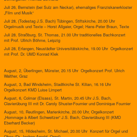
Juli 26, Bernstein (bei Sulz am Neckar), ehemaliges Franziskanerkloster
„Film und Musik“
Juli 28, (Todestag J.S. Bach) Tübingen, Stiftskirche, 20.00 Uhr
Orgelmusik und Texte – Horst Allgaier, Orgel; Hans-Peter Braun, Texte
Juli 28, Straßburg, St. Thomas, 21.00 Uhr traditionelles Bachkonzert
mit Prof. Ullrich Böhme, Leipzig
Juli 28, Erlangen, Neustädter Universitätskirche, 19.00 Uhr Orgelkonzert
mit Prof. Dr. UMD Konrad Klek
August, 2, Überlingen, Münster, 20.15 Uhr Orgelkonzert Prof. Ulrich
Walther, Graz
August, 3, Bad Windsheim, Stadtkirche St. Kilian, 16.16 Uhr
Orgelkonzert KMD Luise Limpert
August, 6, Colmar (Elsass), St. Martin, 20.45 Uhr J.S. Bach,
Clavierübung III mit Dr. Caroly Shuster-Fournier und Dominique Fournier
August, 10, Reutlingen, Marienkirche, 20.00 Uhr, Orgelkonzert
„Hommage à Albert Schweitzer“ J.S. Bach, Clavierübung III (KMD
Eberhard Becker)
August, 15, Hildesheim, St. Michael, 20.00 Uhr Konzert für Orgel und
Oboe (Dr. Jochen Arnold, Orgel)