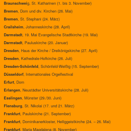
Braunschwei
g, St. Katharinen (1. bis 3. November)
Bremen
, Dom und div. Kirchen (26. Mai)
Bremen
, St. Stephani (24. März)
Crailsheim
, Johanneskirche (28. April)
Darmstadt
, 19. Mai Evangelische Stadtkirche (19. Mai)
Darmstadt
, Pauluskirche (20. Januar)
Dresden
, Haus der Kirche / Dreikönigskirche (27. April)
Dresden
, Kathedrale-Hofkirche (26. Juli)
Dresden-Schönfeld
, Schönfeld-Weißig (15. September)
Düsseldorf
, Internationales Orgelfestival
Erfurt
, Dom
Erlangen
, Neustädter Universitätskirche (28. Juli)
Esslingen
, Münster (29./30. Juni)
Flensburg
, St. Nikolai (17. und 21. März)
Frankfurt
, Paulskirche (21. September)
Frankfurt
, Dominikanerkloster, Heiliggeistkirche (24. – 26. Mai)
Frankfurt
, Maria Magdalena (8. November)