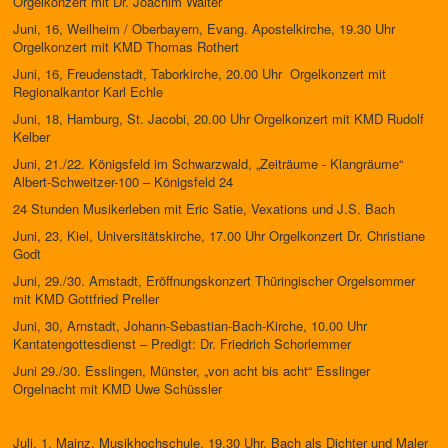
Orgelkonzert mit Dr. Joachim Walter
Juni, 16, Weilheim / Oberbayern, Evang. Apostelkirche, 19.30 Uhr
Orgelkonzert mit KMD Thomas Rothert
Juni, 16, Freudenstadt, Taborkirche, 20.00 Uhr Orgelkonzert mit
Regionalkantor Karl Echle
Juni, 18, Hamburg, St. Jacobi, 20.00 Uhr Orgelkonzert mit KMD Rudolf
Kelber
Juni, 21./22. Königsfeld im Schwarzwald, „Zeiträume - Klangräume“
Albert-Schweitzer-100 – Königsfeld 24
24 Stunden Musikerleben mit Eric Satie, Vexations und J.S. Bach
Juni, 23, Kiel, Universitätskirche, 17.00 Uhr Orgelkonzert Dr. Christiane
Godt
Juni, 29./30. Arnstadt, Eröffnungskonzert Thüringischer Orgelsommer
mit KMD Gottfried Preller
Juni, 30, Arnstadt, Johann-Sebastian-Bach-Kirche, 10.00 Uhr
Kantatengottesdienst – Predigt: Dr. Friedrich Schorlemmer
Juni 29./30. Esslingen, Münster, „von acht bis acht“ Esslinger
Orgelnacht mit KMD Uwe Schüssler
Juli, 1, Mainz, Musikhochschule, 19.30 Uhr, Bach als Dichter und Maler