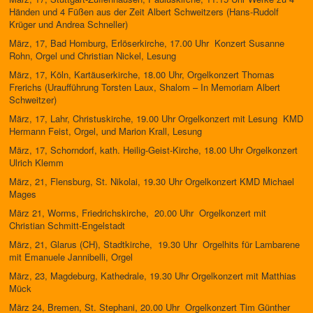
Händen und 4 Füßen aus der Zeit Albert Schweitzers (Hans-Rudolf
Krüger und Andrea Schneller)
März, 17, Bad Homburg, Erlöserkirche, 17.00 Uhr Konzert Susanne
Rohn, Orgel und Christian Nickel, Lesung
März, 17, Köln, Kartäuserkirche, 18.00 Uhr, Orgelkonzert Thomas
Frerichs (Uraufführung Torsten Laux, Shalom – In Memoriam Albert
Schweitzer)
März, 17, Lahr, Christuskirche, 19.00 Uhr Orgelkonzert mit Lesung KMD
Hermann Feist, Orgel, und Marion Krall, Lesung
März, 17, Schorndorf, kath. Heilig-Geist-Kirche, 18.00 Uhr Orgelkonzert
Ulrich Klemm
März, 21, Flensburg, St. Nikolai, 19.30 Uhr Orgelkonzert KMD Michael
Mages
März 21, Worms, Friedrichskirche, 20.00 Uhr Orgelkonzert mit
Christian Schmitt-Engelstadt
März, 21, Glarus (CH), Stadtkirche, 19.30 Uhr Orgelhits für Lambarene
mit Emanuele Jannibelli, Orgel
März, 23, Magdeburg, Kathedrale, 19.30 Uhr Orgelkonzert mit Matthias
Mück
März 24, Bremen, St. Stephani, 20.00 Uhr Orgelkonzert Tim Günther