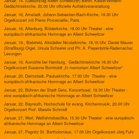
Januar, 14. (Geburtstag Albert Schweitzer) Berlin, Kaiser-Wilhelm-
Gedächtniskirche, 20.00 Uhr offizielle Auftaktveranstaltung
Januar, 16, Arnstadt, Johann-Sebastian-Bach-Kirche, 19.30 Uhr
Orgelkonzert mit Pierre Pincemaille, Paris
Januar, 16, Altenburg, Brüderkirche, 18.00 Uhr Theater - eine
europäisch-afrikanische Hommage an Albert Schweitzer
Januar, 19., Bielefeld, Altstädter Nicolaikirche, 18.15 Uhr, Daniel Maurer
(Straßburg) Orgel, Ursula Schoeler und Pfr. A. Piepenbrink-Rademacher,
Lesungen
Januar, 19, Aumühle bei Hamburg, Gedächtniskirche 18.00 Uhr
Orgelkonzert Susanne Bornholdt „In memoriam Albert Schweitzer“
Januar, 20, Darmstadt, Pauluskirche, 17.00 Uhr Theater - eine
europäisch-afrikanische Hommage an Albert Schweitzer
Januar, 22, Bühnen der Stadt Gera, Konzertsaal, 19.30 Uhr Theater -
eine europäisch-afrikanische Hommage an Albert Schweitzer
Januar, 22, Bayreuth, Hochschule für evang. Kirchenmusik, 20.00 Uhr
Orgelkonzert Prof. Mareile Schmidt
Januar, 27, Werl, Wallfahrtsbasilika, 15.30 Uhr Theater - eine europäisch-
afrikanische Hommage an Albert Schweitzer
Januar, 27, Pegnitz St. Bartholomäus, 17.00 Uhr Orgelkonzert Jörg Fuhr