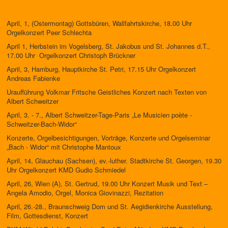
April, 1, (Ostermontag) Gottsbüren, Wallfahrtskirche, 18.00 Uhr
Orgelkonzert Peer Schlechta
April 1, Herbstein im Vogelsberg, St. Jakobus und St. Johannes d.T.,
17.00 Uhr Orgelkonzert Christoph Brückner
April, 3, Hamburg, Hauptkirche St. Petri, 17.15 Uhr Orgelkonzert
Andreas Fabienke
Uraufführung Volkmar Fritsche Geistliches Konzert nach Texten von
Albert Schweitzer
April, 3. - 7., Albert Schweitzer-Tage-Paris „Le Musicien poète -
Schweitzer-Bach-Widor“
Konzerte, Orgelbesichtigungen, Vorträge, Konzerte und Orgelseminar
„Bach - Widor“ mit Christophe Mantoux
April, 14, Glauchau (Sachsen), ev.-luther. Stadtkirche St. Georgen, 19.30
Uhr Orgelkonzert KMD Gudio Schmiedel
April, 26, Wien (A), St. Gertrud, 19.00 Uhr Konzert Musik und Text –
Angela Amodio, Orgel, Monica Giovinazzi, Rezitation
April, 26.-28., Braunschweig Dom und St. Aegidienkirche Ausstellung,
Film, Gottesdienst, Konzert