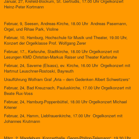
Januar, 27, Krefeld-Bockum, St. Gertrudis, 17.00 Uhr Orgelkonzert
Heinz-Peter Kortmann
Februar, 9, Seesen, Andreas-Kirche, 18.00 Uhr Andreas Pasemann,
Orgel, und Rihae Park, Violine
Februar, 10, Hamburg, Hochschule für Musik und Theater, 19.00 Uhr,
Konzert der Orgelklasse Prof. Wolfgang Zerer
Februar, 17., Karlsruhe, Stadtkirche, 18.00 Uhr Orgelkonzert mit
Lesungen KMD Christian-Markus Raiser und Theater Karlsruhe
Februar, 24, Saverne (Elsass), ev. Kirche, 16.00 Uhr Orgelkonzert mit
Hartmut Leuschner-Rostoski, Bayreuth
Uraufführung Wolfram Graf „Aria – dem Gedenken Albert Schweitzers“
Februar, 24, Bad Kreuznach, Pauluskirche, 17.00 Uhr Orgelkonzert mit
Beate Rux-Voss
Februar, 24, Hamburg-Poppenbüttel, 18.00 Uhr Orgelkonzert Michael
Kriener
Februar, 24, Hamm, Liebfrauenkirche, 17.00 Uhr Orgelkonzert mit
Johannes Krutmann
März, 2, Magdeburg, Konzerthalle „Georg-Philipp-Telemann“, 19.30 Uhr