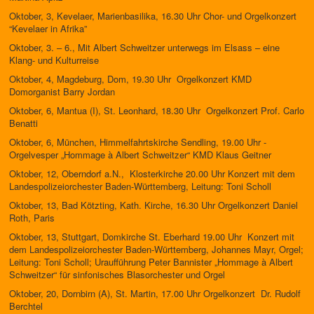
Oktober, 3, Kevelaer, Marienbasilika, 16.30 Uhr Chor- und Orgelkonzert
“Kevelaer in Afrika”
Oktober, 3. – 6., Mit Albert Schweitzer unterwegs im Elsass – eine
Klang- und Kulturreise
Oktober, 4, Magdeburg, Dom, 19.30 Uhr Orgelkonzert KMD
Domorganist Barry Jordan
Oktober, 6, Mantua (I), St. Leonhard, 18.30 Uhr Orgelkonzert Prof. Carlo
Benatti
Oktober, 6, München, Himmelfahrtskirche Sendling, 19.00 Uhr -
Orgelvesper „Hommage à Albert Schweitzer“ KMD Klaus Geitner
Oktober, 12, Oberndorf a.N., Klosterkirche 20.00 Uhr Konzert mit dem
Landespolizeiorchester Baden-Württemberg, Leitung: Toni Scholl
Oktober, 13, Bad Kötzting, Kath. Kirche, 16.30 Uhr Orgelkonzert Daniel
Roth, Paris
Oktober, 13, Stuttgart, Domkirche St. Eberhard 19.00 Uhr Konzert mit
dem Landespolizeiorchester Baden-Württemberg, Johannes Mayr, Orgel;
Leitung: Toni Scholl; Uraufführung Peter Bannister „Hommage à Albert
Schweitzer“ für sinfonisches Blasorchester und Orgel
Oktober, 20, Dornbirn (A), St. Martin, 17.00 Uhr Orgelkonzert Dr. Rudolf
Berchtel