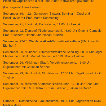
Piechlers Orgelkonzert a-Moll, das Albert Schweitzer gewidmet ist
(Domorganist Hans Leitner)
September, 19. – 22., Gunsbach (Elsass), Seminar – Orgel und
Pedalklavier mit Prof. Martin Schmeding
September, 21, Frankfurt, Paulskirche, 11.00 Uhr Festakt
September, 22, Ziersdorf (Niederösterreich), 16.00 Uhr Orgel & Cembalo
Prof. Elisabeth Ullmann und Florian Birsdak
September, 22-25, Wetzlar – Albert-Schweitzer-Festtage (KMD Joachim
Eichhorn)
September, 28, München, Himmelfahrtskirche Sendling, 20.00 Uhr Orgel-
Chorkonzert mit Dr. Marcel Grobys und KMD Klaus Geitner
September, 29, Völklingen (Saar), Versöhnungskirche, 16.00 Uhr
Orgelkonzert mit Christian Barthen
September, 29, Bad Endorf, St. Jakobus, 17.00 Uhr Orgelkonzert Judith
Trifellner
September, 29, Bielefeld Altstädter Nicolaikirche, 17.00 Uhr Chor- und
Orgelkonzert mit KMD Hartmut Sturm und der „Kleinen Kantorei“
Oktober, 3, Köthen/Anhalt, Jakobskirche, 19.30 Uhr Orgelkonzert KMD
Martina Apitz