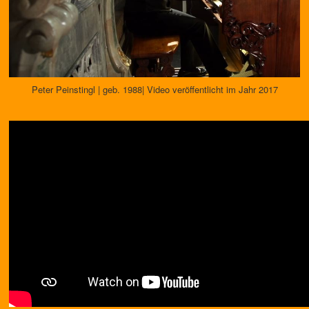
Peter Peinstingl | geb. 1988| Video veröffentlicht im Jahr 2017