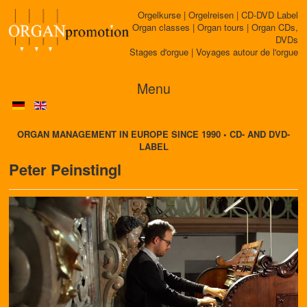
Orgelkurse | Orgelreisen | CD-DVD Label
Organ classes | Organ tours | Organ CDs,
DVDs
Stages d'orgue | Voyages autour de l'orgue
Menu
ORGAN MANAGEMENT IN EUROPE SINCE 1990 • CD- AND DVD-
LABEL
Peter Peinstingl