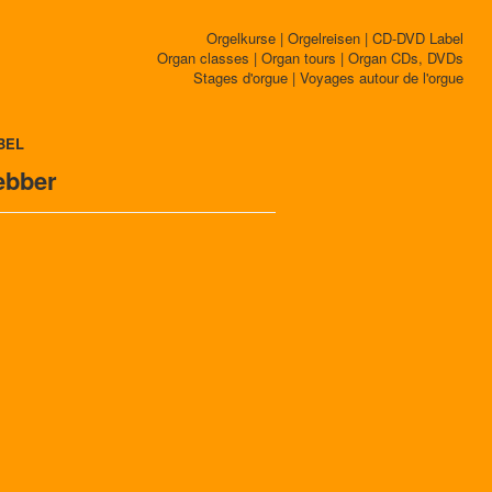
Orgelkurse | Orgelreisen | CD-DVD Label
Organ classes | Organ tours | Organ CDs, DVDs
Stages d'orgue | Voyages autour de l'orgue
BEL
ebber