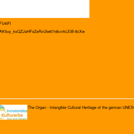
FU4iFt
=OLAK5uy_ksQZJaHFoZeRxUlw67n8cvrkLEiB-8cXw
The Organ - Intangible Cultural Heritage of the german UNE