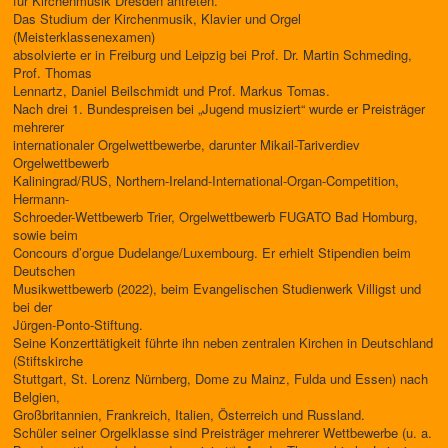
für Kirchenmusik Dresden antreten.
Das Studium der Kirchenmusik, Klavier und Orgel
(Meisterklassenexamen)
absolvierte er in Freiburg und Leipzig bei Prof. Dr. Martin Schmeding,
Prof. Thomas
Lennartz, Daniel Beilschmidt und Prof. Markus Tomas.
Nach drei 1. Bundespreisen bei „Jugend musiziert“ wurde er Preisträger
mehrerer
internationaler Orgelwettbewerbe, darunter Mikail-Tariverdiev
Orgelwettbewerb
Kaliningrad/RUS, Northern-Ireland-International-Organ-Competition,
Hermann-
Schroeder-Wettbewerb Trier, Orgelwettbewerb FUGATO Bad Homburg,
sowie beim
Concours d’orgue Dudelange/Luxembourg. Er erhielt Stipendien beim
Deutschen
Musikwettbewerb (2022), beim Evangelischen Studienwerk Villigst und
bei der
Jürgen-Ponto-Stiftung.
Seine Konzerttätigkeit führte ihn neben zentralen Kirchen in Deutschland
(Stiftskirche
Stuttgart, St. Lorenz Nürnberg, Dome zu Mainz, Fulda und Essen) nach
Belgien,
Großbritannien, Frankreich, Italien, Österreich und Russland.
Schüler seiner Orgelklasse sind Preisträger mehrerer Wettbewerbe (u. a.