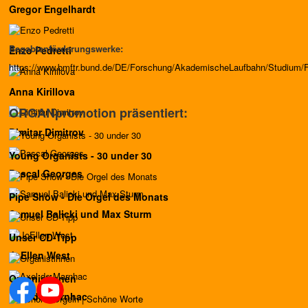
Gregor Engelhardt
Begabtenförderungswerke:
Enzo Pedretti
https://www.bmftr.bund.de/DE/Forschung/AkademischeLaufbahn/Studium/F
Anna Kirillova
ORGANpromotion präsentiert:
Dimitar Dimitrov
Young Organists - 30 under 30
Pascal Georges
Pipe Show - Die Orgel des Monats
Samuel Balicki und Max Sturm
Unser CD-Tipp
JoEllen West
Organistinnen
Axel de Marnhac