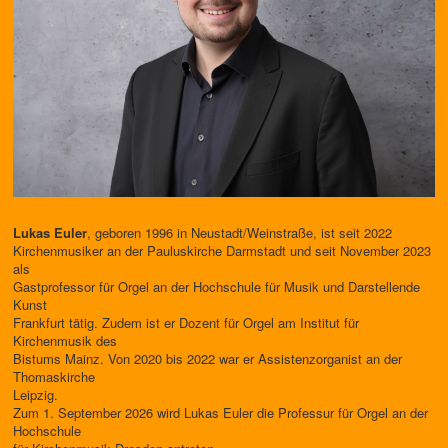
Lukas Euler
, geboren 1996 in Neustadt/Weinstraße, ist seit 2022
Kirchenmusiker an der Pauluskirche Darmstadt und seit November 2023
als
Gastprofessor für Orgel an der Hochschule für Musik und Darstellende
Kunst
Frankfurt tätig. Zudem ist er Dozent für Orgel am Institut für
Kirchenmusik des
Bistums Mainz. Von 2020 bis 2022 war er Assistenzorganist an der
Thomaskirche
Leipzig.
Zum 1. September 2026 wird Lukas Euler die Professur für Orgel an der
Hochschule