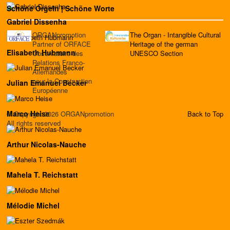
Schöne Orgeln | Schöne Worte
Gabriel Dissenha
ORGANpromotion
The Organ - Intangible Cultural
Partner of ORFACE
Heritage of the german
Elisabeth Hubmann
Observatoire des
UNESCO Section
Relations Franco-
Allemandes
pour la Construction
Julian Emanuel Becker
Européenne
Marco Heise
© Copyright 2026 ORGANpromotion
Back to Top
All rights reserved
Arthur Nicolas-Nauche
Mahela T. Reichstatt
Mélodie Michel