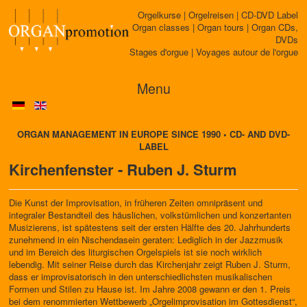
Orgelkurse | Orgelreisen | CD-DVD Label
Organ classes | Organ tours | Organ CDs,
DVDs
Stages d'orgue | Voyages autour de l'orgue
Menu
ORGAN MANAGEMENT IN EUROPE SINCE 1990 • CD- AND DVD-
LABEL
Kirchenfenster - Ruben J. Sturm
Die Kunst der Improvisation, in früheren Zeiten omnipräsent und
integraler Bestandteil des häuslichen, volkstümlichen und konzertanten
Musizierens, ist spätestens seit der ersten Hälfte des 20. Jahrhunderts
zunehmend in ein Nischendasein geraten: Lediglich in der Jazzmusik
und im Bereich des liturgischen Orgelspiels ist sie noch wirklich
lebendig. Mit seiner Reise durch das Kirchenjahr zeigt Ruben J. Sturm,
dass er improvisatorisch in den unterschiedlichsten musikalischen
Formen und Stilen zu Hause ist. Im Jahre 2008 gewann er den 1. Preis
bei dem renommierten Wettbewerb „Orgelimprovisation im Gottesdienst“,