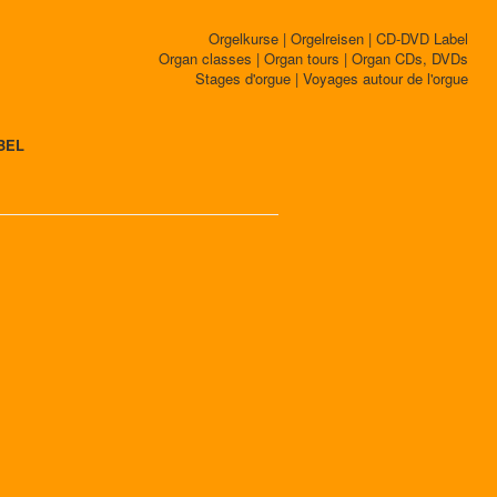
Orgelkurse | Orgelreisen | CD-DVD Label
Organ classes | Organ tours | Organ CDs, DVDs
Stages d'orgue | Voyages autour de l'orgue
BEL