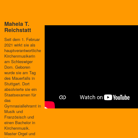
Mahela T.
Reichstatt
Seit dem 1. Februar
2021 wirkt sie als
hauptverantwortliche
Kirchenmusikerin
am Schleswiger
Dom. Geboren
wurde sie am Tag
des Mauerfalls in
Stuttgart. Dort
absolvierte sie ein
Staatsexamen für
das
Gymnasiallehramt in
Musik und
Französisch und
einen Bachelor in
Kirchenmusik.
Master Orgel und