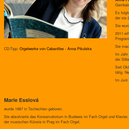
Gembals
Es folg
der sie
Sie wurd
2011 er
Program
Sie mac
CD-Tipp:
Orgelwerke von Cabanilles - Anna Pikulska
Im Jahr 
der Sil
Seit Okt
tätig. N
Im Juni 
Marie Esslová
wurde 1987 in Tschechien geboren.
Sie absolvierte das Konservatorium in Budweis im Fach Orgel und Klavier
der musischen Künste in Prag im Fach Orgel.