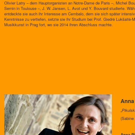
Olivier Latry – dem Hauptorganisten an Notre-Dame de Paris –, Michel Bo
Sernin in Toulouse –, J. W. Jansen, L. Avot und Y. Bouvard studierte. Währ
entdeckte sie auch ihr Interesse am Cembalo, dem sie sich später intensi
Kenntnisse zu vertiefen, setzte sie ihr Studium bei Prof. Giedrė Lukšaitė
Musikkunst in Prag fort, wo sie 2014 ihren Abschluss machte.
Anna 
„
Pikulsk
(Sabine 
Anna Pi