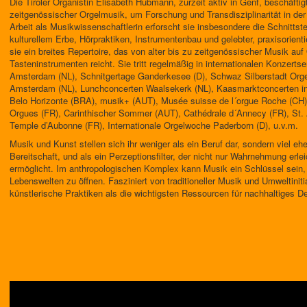
Die Tiroler Organistin Elisabeth Hubmann, zurzeit aktiv in Genf, beschäftig
zeitgenössischer Orgelmusik, um Forschung und Transdisziplinarität in der W
Arbeit als Musikwissenschaftlerin erforscht sie insbesondere die Schnittst
kulturellem Erbe, Hörpraktiken, Instrumentenbau und gelebter, praxisorientie
sie ein breites Repertoire, das von alter bis zu zeitgenössischer Musik auf
Tasteninstrumenten reicht. Sie tritt regelmäßig in internationalen Konzertse
Amsterdam (NL), Schnitgertage Ganderkesee (D), Schwaz Silberstadt Org
Amsterdam (NL), Lunchconcerten Waalsekerk (NL), Kaasmarktconcerten in
Belo Horizonte (BRA), musik+ (AUT), Musée suisse de l´orgue Roche (CH),
Orgues (FR), Carinthischer Sommer (AUT), Cathédrale d´Annecy (FR), St. 
Temple d’Aubonne (FR), Internationale Orgelwoche Paderborn (D), u.v.m.
Musik und Kunst stellen sich ihr weniger als ein Beruf dar, sondern viel eh
Bereitschaft, und als ein Perzeptionsfilter, der nicht nur Wahrnehmung erle
ermöglicht. Im anthropologischen Komplex kann Musik ein Schlüssel sein,
Lebenswelten zu öffnen. Fasziniert von traditioneller Musik und Umweltinit
künstlerische Praktiken als die wichtigsten Ressourcen für nachhaltiges 