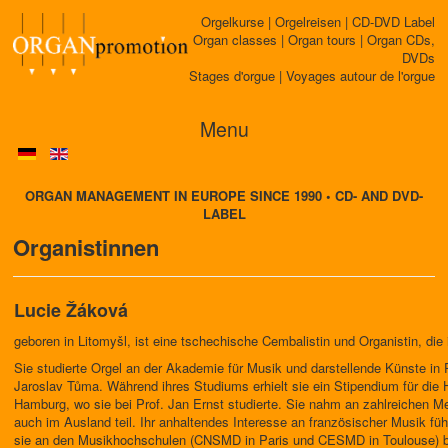
Orgelkurse | Orgelreisen | CD-DVD Label
Organ classes | Organ tours | Organ CDs,
DVDs
Stages d'orgue | Voyages autour de l'orgue
Menu
ORGAN MANAGEMENT IN EUROPE SINCE 1990 • CD- AND DVD-
LABEL
Organistinnen
Lucie Žáková
geboren in Litomyšl, ist eine tschechische Cembalistin und Organistin, die 
Sie studierte Orgel an der Akademie für Musik und darstellende Künste in 
Jaroslav Tůma. Während ihres Studiums erhielt sie ein Stipendium für die 
Hamburg, wo sie bei Prof. Jan Ernst studierte. Sie nahm an zahlreichen Me
auch im Ausland teil. Ihr anhaltendes Interesse an französischer Musik fü
sie an den Musikhochschulen (CNSMD in Paris und CESMD in Toulouse) b