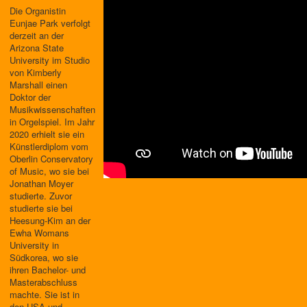
Die Organistin
Eunjae Park verfolgt
derzeit an der
Arizona State
University im Studio
von Kimberly
Marshall einen
Doktor der
Musikwissenschaften
in Orgelspiel. Im Jahr
2020 erhielt sie ein
Künstlerdiplom vom
Oberlin Conservatory
of Music, wo sie bei
Jonathan Moyer
studierte. Zuvor
studierte sie bei
Heesung-Kim an der
Ewha Womans
University in
Südkorea, wo sie
ihren Bachelor- und
Masterabschluss
machte. Sie ist in
den USA und