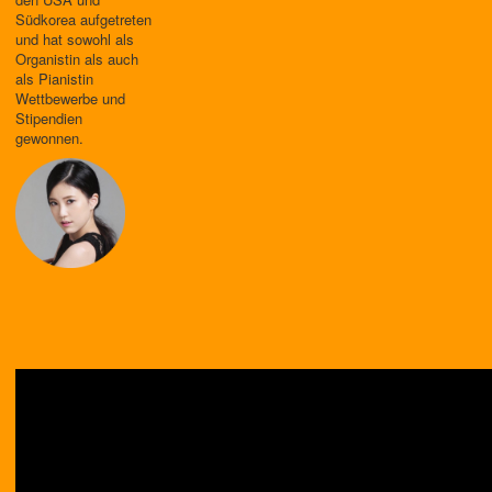
Südkorea aufgetreten
und hat sowohl als
Organistin als auch
als Pianistin
Wettbewerbe und
Stipendien
gewonnen.