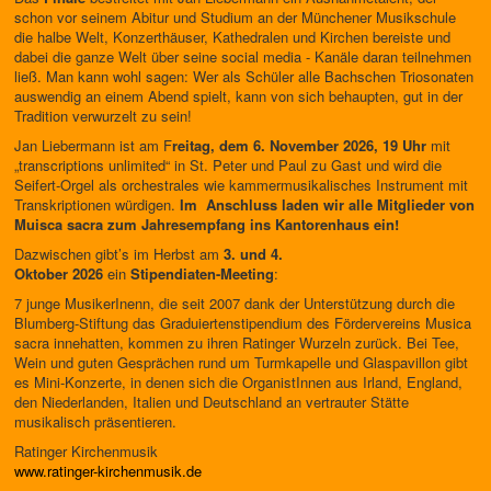
schon vor seinem Abitur und Studium an der Münchener Musikschule
die halbe Welt, Konzerthäuser, Kathedralen und Kirchen bereiste und
dabei die ganze Welt über seine social media - Kanäle daran teilnehmen
ließ. Man kann wohl sagen: Wer als Schüler alle Bachschen Triosonaten
auswendig an einem Abend spielt, kann von sich behaupten, gut in der
Tradition verwurzelt zu sein!
Jan Liebermann ist am F
reitag, dem 6. November 2026, 19 Uhr
mit
„transcriptions unlimited“ in St. Peter und Paul
zu Gast und wird die
Seifert-Orgel als orchestrales wie kammermusikalisches Instrument mit
Transkriptionen würdigen.
Im Anschluss laden wir alle Mitglieder von
Muisca sacra zum Jahresempfang ins Kantorenhaus ein!
Dazwischen gibt’s im Herbst am
3. und 4.
Oktober
2026
ein
Stipendiaten-Meeting
:
7 junge MusikerInenn, die seit 2007 dank der Unterstützung durch die
Blumberg-Stiftung das Graduiertenstipendium des Fördervereins Musica
sacra innehatten, kommen zu ihren Ratinger Wurzeln zurück. Bei Tee,
Wein und guten Gesprächen rund um Turmkapelle und Glaspavillon gibt
es Mini-Konzerte, in denen sich die OrganistInnen aus Irland, England,
den Niederlanden, Italien und Deutschland an vertrauter Stätte
musikalisch präsentieren.
Ratinger Kirchenmusik
www.ratinger-kirchenmusik.de