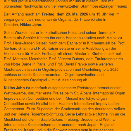
Auf drei große Konzertabende können wir uns in diesem Jahr mit
blühendem Nachwuchs und tief verwurzelten Stammbesetzungen freuen:
Den Anfang mach am
Freitag, dem 29. Mai 2026 um 19 Uhr
der im
vergangenen Jahr neu ernannte Organist der Frauenkirche in
Dresden,
Niklas Jahn.
Seine Wurzeln hat er im katholischen Fulda und seiner Dommusik.
Bereits als Schüler führten ihn erste Hochschulstudien nach Mainz zu
Prof. Hans-Jürgen Kaiser. Nach dem Bachelor in Kirchenmusik bei Prof.
Gerhard Gnann und Prof. Kaiser setzte er seine Ausbildung an der
Hochschule für Musik Freiburg mit einem Master in Kirchenmusik bei
Prof. Matthias Maierhofer, Prof. Vincent Dubois, dem Titularorganisten
von Notre Dame in Paris, und Prof. David Franke sowie weiteren
Masterabschlüssen in Orgelimprovisation und Chorleitung fort. 2025
schloss er beide Konzertexamina – Orgelimprovisation und
Künstlerisches Orgelspiel – mit Auszeichnung ab.
Niklas Jahn
ist mehrfach ausgezeichneter Preisträger internationaler
Wettbewerbe, darunter erste Preise beim St. Albans International Organ
Improvisation Competition und beim Musashino-Tokyo Organ
Competition sowie Finalist beim Haarlem International Improvisation
Competition. Er ist Stipendiat der Studienstiftung des deutschen Volkes
und der Helene Rosenberg-Stiftung. Seine Lehrtätigkeit führte ihn an die
Musikhochschulen in Saarbrücken, Freiburg, Dresden und Weimar.
Internationale Konzertreisen unter anderem nach Japan, England,
Frankreich, Italien und in die Schweiz prägen sein künstlerisches