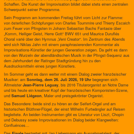
Schaffen. Die Kunst der Improvisation bildet dabei stets einen zentralen
Schwerpunkt seiner Programme.
Sein Programm am kommenden Freitag führt vom Licht zur Flamme:
von österlichen Schöpfungen von Charles Tournmire und Thierry Escaich
zum Feuer von Pfingsten in Johann Sebastian Bachs Fantasie über
„Komm, Heiliger Geist, Herre Gott“ BWV 651 und Maurice Duruflés
Choral varié über den Hymnus „Veni Creator“. Im Zentrum des Abends
wird sich Niklas Jahn mit einem paraphrasierenden Kommentar als
Improvisations-Künstler der jungen Generation zeigen. Da geht es dann
von den Wurzeln der abendländischen Musik in der Pfingst-Sequenz aus
dem Jahrhundert der Ratinger Stadtgründung hin zu den
Ausdrucksmitteln eines jungen Künstlers.
Im Sommer geht es dann weiter mit einem Dialog zweier französischer
Musiker: am
Sonntag, dem 26. Juli
2026, 19 Uhr
begegnen sich
Altmeister
Jean-Pierre Leguay
, bis 2016 Titularorganist an Notre Dame
und bis heute ein kreativer Kopf der französischen Komponisten-Szene,
und
Samuel Liégeon
, Maler und preisgekrönter Organist.
Das Besondere: beide sind zu hören an der Seifert-Orgel und am
historischen Blüthner-Flügel, der einst Wilhelm Furtwängler auf Reisen
begleitete. An beiden Instrumenten gibt es Literatur von Liszt, Chopin
und Debussy sowie Improvisationen im Dialog beider Klangwelten:
Confluénces…
Das
Finale
bestreitet mit Jan Liebermann ein Ausnahmetalent, der