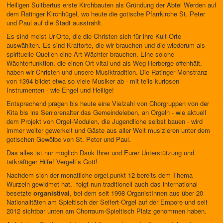
Heiligen Suitbertus erste Kirchbauten als Gründung der Abtei Werden auf
dem Ratinger Kirchhügel, wo heute die gotische Pfarrkirche St. Peter
und Paul auf die Stadt ausstrahlt.
Es sind meist Ur-Orte, die die Christen sich für ihre Kult-Orte
auswählten. Es sind Kraftorte, die wir brauchen und die wiederum als
spirituelle Quellen eine Art Wächter brauchen. Eine solche
Wächterfunktion, die einen Ort vital und als Weg-Herberge offenhält,
haben wir Christen und unsere Musiktradition. Die Ratinger Monstranz
von 1394 bildet etwa so viele Musiker ab - mit teils kuriosen
Instrumenten - wie Engel und Heilige!
Entsprechend prägen bis heute eine Vielzahl von Chorgruppen von der
Kita bis ins Seniorenalter das Gemeindeleben, an Orgeln - wie aktuell
dem Projekt von Orgel-Modulen, die Jugendliche selbst bauen - wird
immer weiter gewerkelt und Gäste aus aller Welt musizieren unter dem
gotischen Gewölbe von St. Peter und Paul.
Das alles ist nur möglich Dank Ihrer und Eurer Unterstützung und
tatkräftiger Hilfe! Vergelt’s Gott!
Nachdem sich der monatliche orgel.punkt 12 bereits dem Thema
Wurzeln gewidmet hat, folgt nun traditionell auch das international
besetzte
organistival
, bei dem seit 1998 OrganistInnen aus über 20
Nationalitäten am Spieltisch der Seifert-Orgel auf der Empore und seit
2012 sichtbar unten am Chorraum-Spieltisch Platz genommen haben.