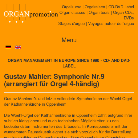
Orgelkurse | Orgelreisen | CD-DVD Label
Organ classes | Organ tours | Organ CDs,
DVDs
Stages d'orgue | Voyages autour de l'orgue
Menu
ORGAN MANAGEMENT IN EUROPE SINCE 1990 • CD- AND DVD-
LABEL
Gustav Mahler: Symphonie Nr.9
(arrangiert für Orgel 4-händig)
Gustav Mahlers 9. und letzte vollendete Symphonie an der Woehl-Orgel
der Katharinenkirche in Oppenheim
Die Woehl-Orgel der Katharinenkirche in Oppenheim zählt aufgrund ihrer
subtilen klanglichen und auch technischen Möglichkeiten zu den
bedeutendsten Instrumenten des Erbauers. In Korrespondenz mit der
wunderbaren Raumakustik eignet sie sich vorzüglich für die Darstellung
von transkribierten Orchesterwerken. Dem Oppenheimer Organisten-