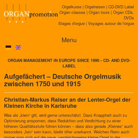
Orgelkurse | Orgelreisen | CD-DVD Label
Organ classes | Organ tours | Organ CDs,
DVDs
Stages d'orgue | Voyages autour de l'orgue
Menu
ORGAN MANAGEMENT IN EUROPE SINCE 1990 • CD- AND DVD-
LABEL
Aufgefächert – Deutsche Orgelmusik
zwischen 1750 und 1915
Christian-Markus Raiser an der Lenter-Orgel der
Kleinen Kirche in Karlsruhe
Was als „klein“ gilt, wird gerne unterschätzt. Dass Knappheit auch zu
Optimierung anspornen, dass Reduktion und Verdichtung zu einer
höheren Qualitätsstufe führen können – dass also gerade „Kleines“ auch
besonders „fein“ sein kann, bleibt öfter unerkannt. Welchen Reim auch
immer man sich auf die neue, vergleichsweise kleine Orgel in der