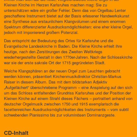
Kleinen Kirche im Herzen Karlsruhes machen mag: Sie zu
unterschätzen wäre ein großer Fehler. Denn das von Orgelbau Lenter
geschaffene Instrument bietet auf der Basis erlesener Handwerkskunst
eine Synthese aus erstaunlichem Klangvolumen und einem enormen
Spektrum differenzierter Ausdrucksmöglichkeiten: eine eher kleine Orgel,
jedoch mit imponierend großem Potenzial.
Das entspricht der Bedeutung des Ortes für Karlsruhe und die
Evangelische Landeskirche in Baden. Die Kleine Kirche erhielt ihre
heutige, nach den Zerstörungen des Zweiten Weltkriegs
wiederhergestellte Gestalt in den 1770er-Jahren. Nach der Schlosskirche
war sie der erste sakrale Ort der 1715 gegründeten Stadt.
Welche Klangsphären an der neuen Orgel zum Leuchten gebracht
werden können, präsentiert Kirchenmusikdirektor Christian-Markus
Raiser in diesem Album. Das mit dem bildstarken Adjektiv
„Aufgefächert“ überschriebene Programm – eine Anspielung auf den sich
um das Schloss entfaltenden Grundriss Karlsruhes und der Position der
Kleinen Kirche auf einem Strahl dieses Fächers – portraitiert anhand von
deutscher Orgelmusik zwischen 1750 und 1915 exemplarisch die
facettenreichen Ausdrucksmöglichkeiten des Instruments – vom subtil
schwebenden Pianissimo bis zur voluminösen Dominanzgeste.
CD-Inhalt