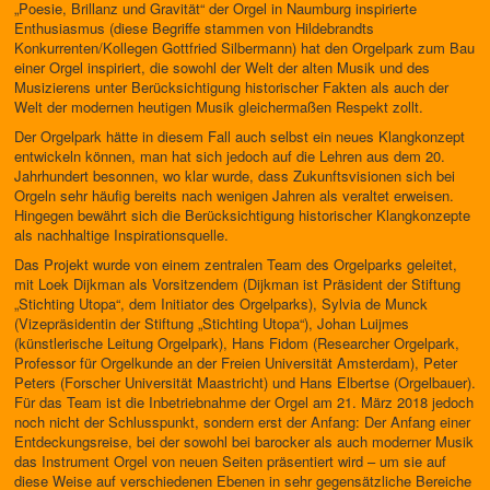
„Poesie, Brillanz und Gravität“ der Orgel in Naumburg inspirierte
Enthusiasmus (diese Begriffe stammen von Hildebrandts
Konkurrenten/Kollegen Gottfried Silbermann) hat den Orgelpark zum Bau
einer Orgel inspiriert, die sowohl der Welt der alten Musik und des
Musizierens unter Berücksichtigung historischer Fakten als auch der
Welt der modernen heutigen Musik gleichermaßen Respekt zollt.
Der Orgelpark hätte in diesem Fall auch selbst ein neues Klangkonzept
entwickeln können, man hat sich jedoch auf die Lehren aus dem 20.
Jahrhundert besonnen, wo klar wurde, dass Zukunftsvisionen sich bei
Orgeln sehr häufig bereits nach wenigen Jahren als veraltet erweisen.
Hingegen bewährt sich die Berücksichtigung historischer Klangkonzepte
als nachhaltige Inspirationsquelle.
Das Projekt wurde von einem zentralen Team des Orgelparks geleitet,
mit Loek Dijkman als Vorsitzendem (Dijkman ist Präsident der Stiftung
„Stichting Utopa“, dem Initiator des Orgelparks), Sylvia de Munck
(Vizepräsidentin der Stiftung „Stichting Utopa“), Johan Luijmes
(künstlerische Leitung Orgelpark), Hans Fidom (Researcher Orgelpark,
Professor für Orgelkunde an der Freien Universität Amsterdam), Peter
Peters (Forscher Universität Maastricht) und Hans Elbertse (Orgelbauer).
Für das Team ist die Inbetriebnahme der Orgel am 21. März 2018 jedoch
noch nicht der Schlusspunkt, sondern erst der Anfang: Der Anfang einer
Entdeckungsreise, bei der sowohl bei barocker als auch moderner Musik
das Instrument Orgel von neuen Seiten präsentiert wird – um sie auf
diese Weise auf verschiedenen Ebenen in sehr gegensätzliche Bereiche