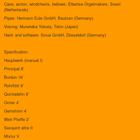
Case, action, windchests, bellows: Elbertse Orgelmakers, Soest
(Netherlands)
Pipes: Hermann Eule GmbH, Bautzen (Germany)
Voicing: Munetaka Yokota, Tokio (Japan)
Hard- and software: Sinua GmbH, Düsseldorf (Germany)
Specification
Hauptwerk (manual I)
Principal 8’
Burdun 16’
Rohrflött 8’
Quintadehn 8’
Octav 4’
Gemshorn 4’
Weit Pfeiffe 2’
Sexquint altra II
Mixtur V