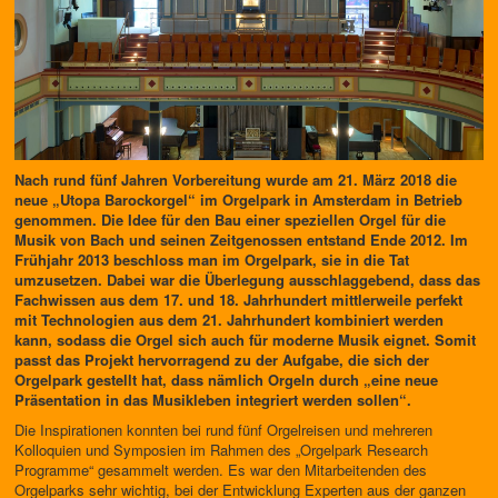
Nach rund fünf Jahren Vorbereitung wurde am 21. März 2018 die
neue „Utopa Barockorgel“ im Orgelpark in Amsterdam in Betrieb
genommen. Die Idee für den Bau einer speziellen Orgel für die
Musik von Bach und seinen Zeitgenossen entstand Ende 2012. Im
Frühjahr 2013 beschloss man im Orgelpark, sie in die Tat
umzusetzen. Dabei war die Überlegung ausschlaggebend, dass das
Fachwissen aus dem 17. und 18. Jahrhundert mittlerweile perfekt
mit Technologien aus dem 21. Jahrhundert kombiniert werden
kann, sodass die Orgel sich auch für moderne Musik eignet. Somit
passt das Projekt hervorragend zu der Aufgabe, die sich der
Orgelpark gestellt hat, dass nämlich Orgeln durch „eine neue
Präsentation in das Musikleben integriert werden sollen“.
Die Inspirationen konnten bei rund fünf Orgelreisen und mehreren
Kolloquien und Symposien im Rahmen des „Orgelpark Research
Programme“ gesammelt werden. Es war den Mitarbeitenden des
Orgelparks sehr wichtig, bei der Entwicklung Experten aus der ganzen