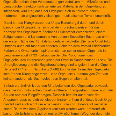
Orgel alle technischen Voraussetzungen bietet, um mit Mikrofonen und
Lautsprechern elektronisch generiertes Material in den Orgelklang zu
integrieren, wird klar, dass der Orgelpark sich mit diesem neuen
Instrument ein unglaublich vielseitiges musikalisches Terrain erschließt.
Dabei ist das Klangkonzept der Utopa Barockorgel durch und durch
barock: der Orgelpark hat sich bei den Forschungsreisen für das
Konzept des Orgelbauers Zacharias Hildebrandt entschieden, einem
Zeitgenossen und Landsmanns von Johann Sebastian Bach, das er in
der ersten Hälfte des 18. Jahrhunderts entwickelte. Die neue Orgel folgt
übrigens auch auf fast allen anderen Gebieten dem Vorbild Hildebrandts:
Farben und Ornamente inspirieren sich an seiner ersten Orgel, die in
Langhennersdorf (1721) gebaut wurde. Die Proportionen des
Orgelgehäuses entsprechen jenen der Orgel in Sangerhausen (1728). Die
Untergliederung und die Registeraufteilung sind angelehnt an die Orgel in
Hettstedt (1749). In Naumburg (1746) konnte das Team des Orgelparks
sich für den Klang begeistern – eine Orgel, die zur damaligen Zeit von
keinem anderen als Bach selbst den Segen erhalten hat.
Selbstverständlich ist es den Mitarbeitenden des Orgelparks bewusst,
dass die von historischen Orgeln eröffneten Klangwelten, immer auch die
Spuren späterer Eingriffe tragen. Deshalb besteht auch nicht der
Anspruch, dass es sich bei diesem Instrument um die ideale Bach-Orgel
handelt und auch nicht um eine Version, die von Hildebrandt selbst in
einem Raum wie dem Orgelpark realisiert worden wäre. Letztendlich
basiert die Entstehung auf einem relativ nüchternen Weg: der durch die