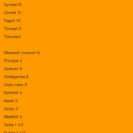
Cymbel III
Cornett IV
Fagott 16’
Trompet 8’
Tremulant
Oberwerk (manual II)
Principal 4’
Gedackt 8’
Violdigamba 8’
Unda maris 8’
Rohrflött 4’
Nasat 3’
Octav 2’
Waldflött 2’
Tertia 1 3/5’
Quinta 1 1/2’