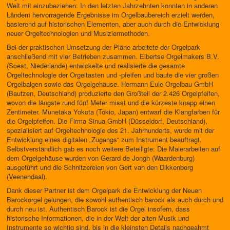
Welt mit einzubeziehen: In den letzten Jahrzehnten konnten in anderen
Ländern hervorragende Ergebnisse im Orgelbaubereich erzielt werden,
basierend auf historischen Elementen, aber auch durch die Entwicklung
neuer Orgeltechnologien und Musiziermethoden.
Bei der praktischen Umsetzung der Pläne arbeitete der Orgelpark
anschließend mit vier Betrieben zusammen. Elbertse Orgelmakers B.V.
(Soest, Niederlande) entwickelte und realisierte die gesamte
Orgeltechnologie der Orgeltasten und -pfeifen und baute die vier großen
Orgelbalgen sowie das Orgelgehäuse. Hermann Eule Orgelbau GmbH
(Bautzen, Deutschland) produzierte den Großteil der 2.426 Orgelpfeifen,
wovon die längste rund fünf Meter misst und die kürzeste knapp einen
Zentimeter. Munetaka Yokota (Tokio, Japan) entwarf die Klangfarben für
die Orgelpfeifen. Die Firma Sinua GmbH (Düsseldorf, Deutschland),
spezialisiert auf Orgeltechnologie des 21. Jahrhunderts, wurde mit der
Entwicklung eines digitalen „Zugangs“ zum Instrument beauftragt.
Selbstverständlich gab es noch weitere Beteiligte: Die Malerarbeiten auf
dem Orgelgehäuse wurden von Gerard de Jongh (Waardenburg)
ausgeführt und die Schnitzereien von Gert van den Dikkenberg
(Veenendaal).
Dank dieser Partner ist dem Orgelpark die Entwicklung der Neuen
Barockorgel gelungen, die sowohl authentisch barock als auch durch und
durch neu ist. Authentisch Barock ist die Orgel insofern, dass
historische Informationen, die in der Welt der alten Musik und
Instrumente so wichtig sind, bis in die kleinsten Details nachgeahmt