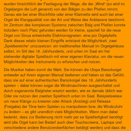
wurden hinsichtlich der Festlegung der Wege, die der „Wind“ (so wird im
Orgeljargon die Luft genannt) von den Bälgen zu den Pfeifen nimmt.
Genau wie bei einer Blockflöte oder einer Klarinette wird auch bei einer
Orgel die Klangqualität von der Art und Weise des Anblasens bestimmt.
Im Zentrum des komplexen Systems zwischen Balg und Pfeifen konnte
trotzdem noch Platz gefunden werden für kleine, speziell für die neue
Orgel von Sinua entwickelte Elektromagneten: eine pro Orgelpfeife.
Dank dieses relativ kleinen Eingriffs entstand die Möglichkeit, zwei
„Spielbereiche“ umzusetzen: ein traditionelles Manual im Orgelgehäuse
selbst, im Stil des 18. Jahrhunderts, und unten im Saal ein frei
stehender digitaler Spieltisch mit einer eigenen Klaviatur, um die neuen
Möglichkeiten des Instruments zu erforschen und nutzen.
Die Musiker haben somit die Wahl. Sie können die Utopa Barockorgel
entweder auf ihrem eigenen Manual bedienen und haben so das Gefühl,
dass sie auf einer authentischen Barockorgel des 18. Jahrhunderts
spielen – dabei können sogar die Windmaschinen ausgeschaltet und
durch sogenannte Balgtreter ersetzt werden, wie es damals üblich war.
Oder sie nutzen den zweiten Spieltisch unten im Saal. Beispielswiese
um neue Klänge zu kreieren oder Attack (Anstieg) und Release
(Freigabe) der Töne beim Spielen zu manipulieren bzw. die Windzufuhr
zu ändern – es gibt unendlich viele Möglichkeiten. Wenn man dabei
bedenkt, dass zur Bedienung nicht mehr per se Spielfertigkeit benötigt
wird (die Orgel kann bei Bedarf auch über Touchscreens, Laptops und
verschiedene andere Benutzeroberflächen betätigt werden) und dass die