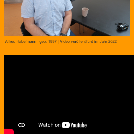
Alfred Habermann | geb. 1997 | Video veröffentlicht im Jahr 2022