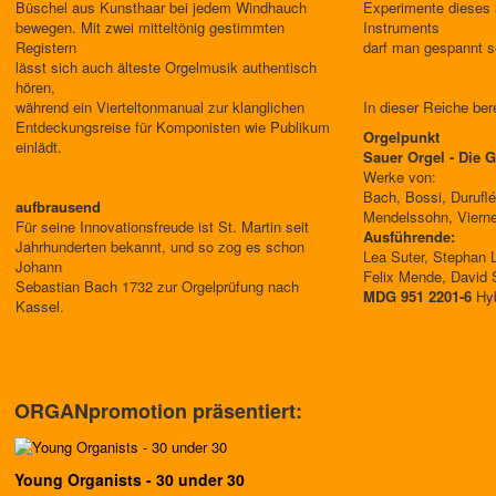
Büschel aus Kunsthaar bei jedem Windhauch
Experimente dieses 
bewegen. Mit zwei mitteltönig gestimmten
Instruments
Registern
darf man gespannt s
lässt sich auch älteste Orgelmusik authentisch
hören,
während ein Vierteltonmanual zur klanglichen
In dieser Reiche ber
Entdeckungsreise für Komponisten wie Publikum
Orgelpunkt
einlädt.
Sauer Orgel - Die 
Werke von:
Bach, Bossi, Duruflé
aufbrausend
Mendelssohn, Viern
Für seine Innovationsfreude ist St. Martin seit
Ausführende:
Jahrhunderten bekannt, und so zog es schon
Lea Suter, Stephan 
Johann
Felix Mende, David 
Sebastian Bach 1732 zur Orgelprüfung nach
MDG 951 2201-6
Hy
Kassel.
ORGANpromotion präsentiert:
Young Organists - 30 under 30