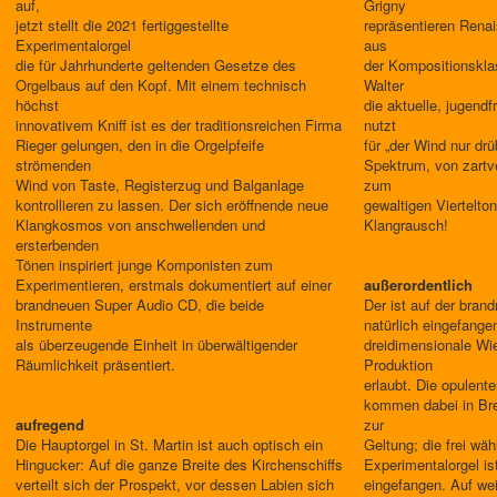
auf,
Grigny
jetzt stellt die 2021 fertiggestellte
repräsentieren Rena
Experimentalorgel
aus
die für Jahrhunderte geltenden Gesetze des
der Kompositionskl
Orgelbaus auf den Kopf. Mit einem technisch
Walter
höchst
die aktuelle, jugend
innovativem Kniff ist es der traditionsreichen Firma
nutzt
Rieger gelungen, den in die Orgelpfeife
für „der Wind nur dr
strömenden
Spektrum, von zartv
Wind von Taste, Registerzug und Balganlage
zum
kontrollieren zu lassen. Der sich eröffnende neue
gewaltigen Viertelton
Klangkosmos von anschwellenden und
Klangrausch!
ersterbenden
Tönen inspiriert junge Komponisten zum
Experimentieren, erstmals dokumentiert auf einer
außerordentlich
brandneuen Super Audio CD, die beide
Der ist auf der bra
Instrumente
natürlich eingefangen
als überzeugende Einheit in überwältigender
dreidimensionale Wi
Räumlichkeit präsentiert.
Produktion
erlaubt. Die opulen
kommen dabei in Bre
aufregend
zur
Die Hauptorgel in St. Martin ist auch optisch ein
Geltung; die frei wäh
Hingucker: Auf die ganze Breite des Kirchenschiffs
Experimentalorgel ist
verteilt sich der Prospekt, vor dessen Labien sich
eingefangen. Auf wei