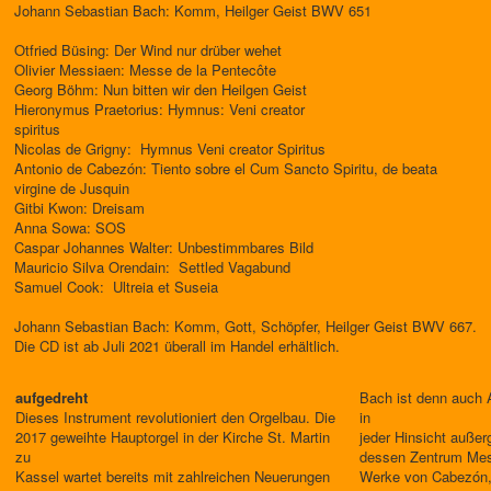
Johann Sebastian Bach: Komm, Heilger Geist BWV 651
Otfried Büsing: Der Wind nur drüber wehet
Olivier Messiaen: Messe de la Pentecôte
Georg Böhm: Nun bitten wir den Heilgen Geist
Hieronymus Praetorius: Hymnus: Veni creator
spiritus
Nicolas de Grigny: Hymnus Veni creator Spiritus
Antonio de Cabezón: Tiento sobre el Cum Sancto Spiritu, de beata
virgine de Jusquin
Gitbi Kwon: Dreisam
Anna Sowa: SOS
Caspar Johannes Walter: Unbestimmbares Bild
Mauricio Silva Orendain: Settled Vagabund
Samuel Cook: Ultreia et Suseia
Johann Sebastian Bach: Komm, Gott, Schöpfer, Heilger Geist BWV 667.
Die CD ist ab Juli 2021 überall im Handel erhältlich.
aufgedreht
Bach ist denn auch
Dieses Instrument revolutioniert den Orgelbau. Die
in
2017 geweihte Hauptorgel in der Kirche St. Martin
jeder Hinsicht auße
zu
dessen Zentrum Mes
Kassel wartet bereits mit zahlreichen Neuerungen
Werke von Cabezón,