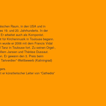
opäischen Raum, in den USA und in
s 19. und 20. Jahrhunderts. In der
 Er arbeitet auch als Komponist.
ut für Kirchenmusik in Toulouse begann.
n wurde er 2006 mit dem Francis Vidal
Tanz in Toulouse fort. Zu seinen Orgel-,
 Willem Jansen und Thérèse Dussaut.
ion. Er gewann den 3. Preis beim
Tariverdiev"-Wettbewerb (Kaliningrad)
gers.
er künstlerischer Leiter von “Cathedra”