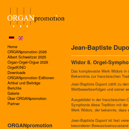
Jean-Baptiste Dupo
Home
ORGANpromotion 2026
Albert Schweitzer 2025
Widor 8. Orgel-Sympho
Organ-Orgel-Orgue 2026
OrgelKINO
Das komplexeste Werk Widors in de
Downloads
Bekenntnis zur französischen Tradi
ORGANpromotion Editionen
Artikel und Beiträge
Jean-Baptiste Dupont zählt zu den 
Berichte
Wettbewerbserfolgen und seiner we
Galerie
Über ORGANpromotion
Ausgebildet in der französischen O
Partner
Symphonie diese Tradition mit der 
Werk Widors, der bekannte, dass e
Jean-Baptiste Dupont ist fest verw
ORGANpromotion
besonderen Bewusstseinszustand im