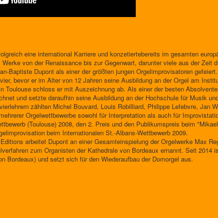
folgreich eine international Karriere und konzetiertebereits im gesamten eur
 Werke von der Renaissance bis zur Gegenwart, darunter viele aus der Zeit de
an-Baptiste Dupont als einer der größten jungen Orgelimprovisatoren gefeiert.
ier, bevor er im Alter von 12 Jahren seine Ausbildung an der Orgel am Instit
 Toulouse schloss er mit Auszeichnung ab. Als einer der besten Absolvente
chnet und setzte daraufhin seine Ausbildung an der Hochschule für Musik und 
vierlehrern zählten Michel Bouvard, Louis Robilliard, Philippe Lefebvre, Jan
mehrerer Orgelwettbewerbe sowohl für Interpretation als auch für Improvistat
ettbewerb (Toulouse) 2008, den 2. Preis und den Publikumspreis beim "Mikael 
rgelimprovisation beim Internationalen St.-Albans-Wettbewerb 2009.
ditions arbeitet Dupont an einer Gesamteinspielung der Orgelwerke Max Re
erfahren zum Organisten der Kathedrale von Bordeaux ernannt. Seit 2014 ist 
von Bordeaux) und setzt sich für den Wiederaufbau der Domorgel aus.