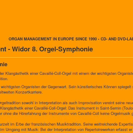
ORGAN MANAGEMENT IN EUROPE SINCE 1990 • CD- AND DVD-LA
nt - Widor 8. Orgel-Symphonie
nie
r Klangästhetik einer Cavaillé-Coll-Orgel mit einem der wichtigsten Organis
tion.
wichtigsten Organisten der Gegenwart. Sein künstlerisches Können spiegelt s
ltweiten Konzertkarriere.
rgeltradition sowohl in Interpretation als auch Improvisation vereint seine n
Klangästhetik einer Cavaillé-Coll-Orgel: Das Instrument in Saint-Sernin (Tou
r ohne die Hörerfahrung der Instrumente von Cavaillé-Coll keine Orgelmusik 
urzelt im Erbe der französischen Musiktradition. Seine weitreichende Expertis
 Umgang mit Musik: Bei der Interpretation von Repertoirewerken erfasst er 