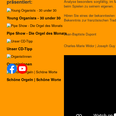
präsentiert:
Analyse besonders sorgfältig, im 
beim Spielen zu seinem eigenen.
Hören Sie eines der bekanntesten 
Young Organists - 30 under 30
Bekenntnis zur französischen Trad
Pipe Show - Die Orgel des Monats
Jean-Baptiste Dupont
Charles-Marie Widor | Joseph Guy 
Unser CD-Tipp
Organistinnen
Schöne Orgeln | Schöne Worte