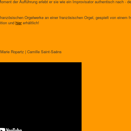
Moment der Aufführung erlebt er sie wie ein Improvisator authentisch nach - 
französischen Orgelwerke an einer französischen Orgel, gespielt von einem f
ition und
hier
erhältlich!
Marie Ropartz | Camille Saint-Saëns