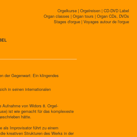
Orgelkurse | Orgelreisen | CD-DVD Label
Organ classes | Organ tours | Organ CDs, DVDs
Stages d'orgue | Voyages autour de l'orgue
BEL
ten der Gegenwart: Ein klingendes
ich in seinen internationalen
eue Aufnahme von Widors 8. Orgel-
louse) ist wie gemacht für das komplexeste
geschrieben hätte.
e als Improvisator führt zu einem
die kreativen Strukturen des Werks in der