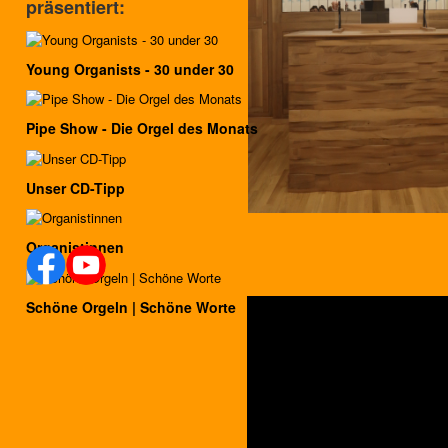
präsentiert:
Young Organists - 30 under 30
Pipe Show - Die Orgel des Monats
Unser CD-Tipp
Organistinnen
Schöne Orgeln | Schöne Worte