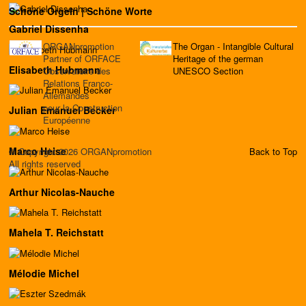
Schöne Orgeln | Schöne Worte
Gabriel Dissenha
ORGANpromotion
The Organ - Intangible Cultural
Partner of ORFACE
Heritage of the german
Elisabeth Hubmann
Observatoire des
UNESCO Section
Relations Franco-
Allemandes
pour la Construction
Julian Emanuel Becker
Européenne
Marco Heise
© Copyright 2026 ORGANpromotion
Back to Top
All rights reserved
Arthur Nicolas-Nauche
Mahela T. Reichstatt
Mélodie Michel