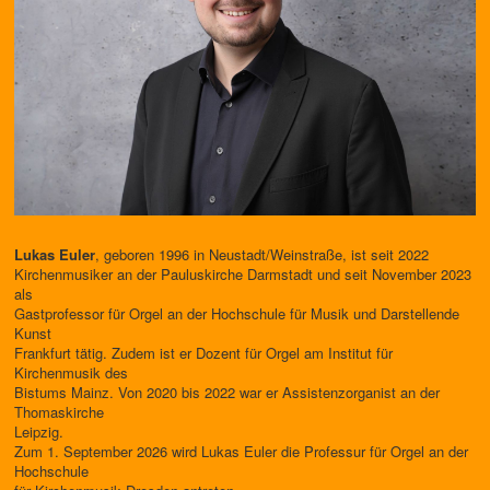
Lukas Euler
, geboren 1996 in Neustadt/Weinstraße, ist seit 2022
Kirchenmusiker an der Pauluskirche Darmstadt und seit November 2023
als
Gastprofessor für Orgel an der Hochschule für Musik und Darstellende
Kunst
Frankfurt tätig. Zudem ist er Dozent für Orgel am Institut für
Kirchenmusik des
Bistums Mainz. Von 2020 bis 2022 war er Assistenzorganist an der
Thomaskirche
Leipzig.
Zum 1. September 2026 wird Lukas Euler die Professur für Orgel an der
Hochschule