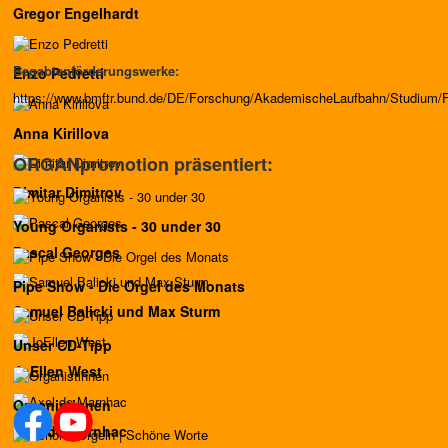
Gregor Engelhardt
Begabtenförderungswerke:
Enzo Pedretti
https://www.bmftr.bund.de/DE/Forschung/AkademischeLaufbahn/Studium/F
Anna Kirillova
ORGANpromotion präsentiert:
Dimitar Dimitrov
Young Organists - 30 under 30
Pascal Georges
Pipe Show - Die Orgel des Monats
Samuel Balicki und Max Sturm
Unser CD-Tipp
JoEllen West
Organistinnen
Axel de Marnhac