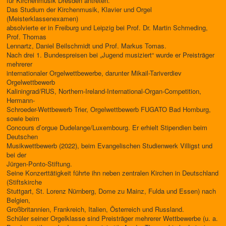
für Kirchenmusik Dresden antreten.
Das Studium der Kirchenmusik, Klavier und Orgel
(Meisterklassenexamen)
absolvierte er in Freiburg und Leipzig bei Prof. Dr. Martin Schmeding,
Prof. Thomas
Lennartz, Daniel Beilschmidt und Prof. Markus Tomas.
Nach drei 1. Bundespreisen bei „Jugend musiziert“ wurde er Preisträger
mehrerer
internationaler Orgelwettbewerbe, darunter Mikail-Tariverdiev
Orgelwettbewerb
Kaliningrad/RUS, Northern-Ireland-International-Organ-Competition,
Hermann-
Schroeder-Wettbewerb Trier, Orgelwettbewerb FUGATO Bad Homburg,
sowie beim
Concours d’orgue Dudelange/Luxembourg. Er erhielt Stipendien beim
Deutschen
Musikwettbewerb (2022), beim Evangelischen Studienwerk Villigst und
bei der
Jürgen-Ponto-Stiftung.
Seine Konzerttätigkeit führte ihn neben zentralen Kirchen in Deutschland
(Stiftskirche
Stuttgart, St. Lorenz Nürnberg, Dome zu Mainz, Fulda und Essen) nach
Belgien,
Großbritannien, Frankreich, Italien, Österreich und Russland.
Schüler seiner Orgelklasse sind Preisträger mehrerer Wettbewerbe (u. a.