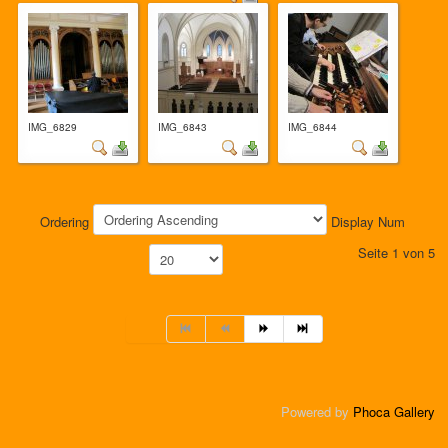
IMG_6829
IMG_6843
IMG_6844
Ordering
Display Num
Seite 1 von 5
Powered by
Phoca Gallery