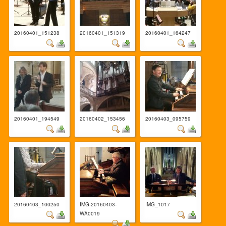
20160401_151238
20160401_151319
20160401_164247
20160401_194549
20160402_153456
20160403_095759
20160403_100250
IMG-20160403-
IMG_1017
WA0019