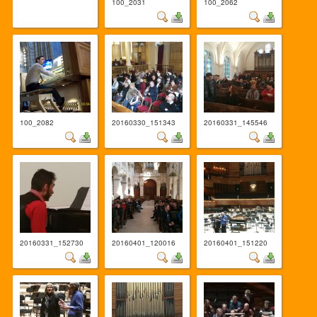
100_2031
100_2062
100_2082
20160330_151343
20160331_145546
20160331_152730
20160401_120016
20160401_151220