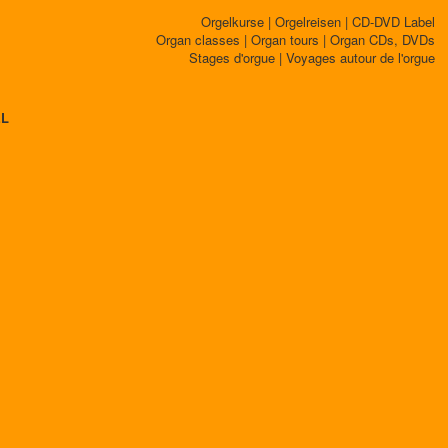
Orgelkurse | Orgelreisen | CD-DVD Label
Organ classes | Organ tours | Organ CDs, DVDs
Stages d'orgue | Voyages autour de l'orgue
EL