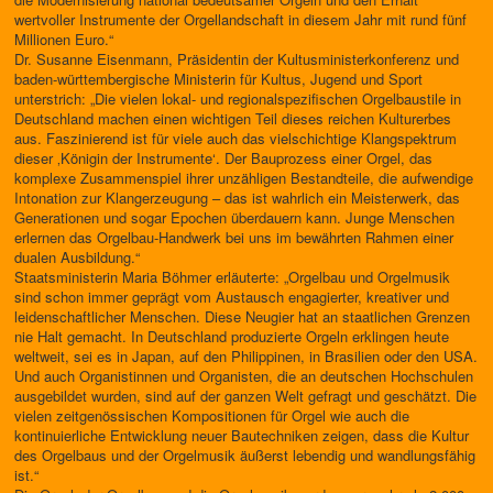
wertvoller Instrumente der Orgellandschaft in diesem Jahr mit rund fünf
Millionen Euro.“
Dr. Susanne Eisenmann, Präsidentin der Kultusministerkonferenz und
baden-württembergische Ministerin für Kultus, Jugend und Sport
unterstrich: „Die vielen lokal- und regionalspezifischen Orgelbaustile in
Deutschland machen einen wichtigen Teil dieses reichen Kulturerbes
aus. Faszinierend ist für viele auch das vielschichtige Klangspektrum
dieser ‚Königin der Instrumente‘. Der Bauprozess einer Orgel, das
komplexe Zusammenspiel ihrer unzähligen Bestandteile, die aufwendige
Intonation zur Klangerzeugung – das ist wahrlich ein Meisterwerk, das
Generationen und sogar Epochen überdauern kann. Junge Menschen
erlernen das Orgelbau-Handwerk bei uns im bewährten Rahmen einer
dualen Ausbildung.“
Staatsministerin Maria Böhmer erläuterte: „Orgelbau und Orgelmusik
sind schon immer geprägt vom Austausch engagierter, kreativer und
leidenschaftlicher Menschen. Diese Neugier hat an staatlichen Grenzen
nie Halt gemacht. In Deutschland produzierte Orgeln erklingen heute
weltweit, sei es in Japan, auf den Philippinen, in Brasilien oder den USA.
Und auch Organistinnen und Organisten, die an deutschen Hochschulen
ausgebildet wurden, sind auf der ganzen Welt gefragt und geschätzt. Die
vielen zeitgenössischen Kompositionen für Orgel wie auch die
kontinuierliche Entwicklung neuer Bautechniken zeigen, dass die Kultur
des Orgelbaus und der Orgelmusik äußerst lebendig und wandlungsfähig
ist.“