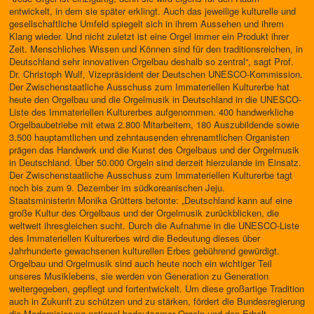
entwickelt, in dem sie später erklingt. Auch das jeweilige kulturelle und
gesellschaftliche Umfeld spiegelt sich in ihrem Aussehen und ihrem
Klang wieder. Und nicht zuletzt ist eine Orgel immer ein Produkt ihrer
Zeit. Menschliches Wissen und Können sind für den traditionsreichen, in
Deutschland sehr innovativen Orgelbau deshalb so zentral“, sagt Prof.
Dr. Christoph Wulf, Vizepräsident der Deutschen UNESCO-Kommission.
Der Zwischenstaatliche Ausschuss zum Immateriellen Kulturerbe hat
heute den Orgelbau und die Orgelmusik in Deutschland in die UNESCO-
Liste des Immateriellen Kulturerbes aufgenommen. 400 handwerkliche
Orgelbaubetriebe mit etwa 2.800 Mitarbeitern, 180 Auszubildende sowie
3.500 hauptamtlichen und zehntausenden ehrenamtlichen Organisten
prägen das Handwerk und die Kunst des Orgelbaus und der Orgelmusik
in Deutschland. Über 50.000 Orgeln sind derzeit hierzulande im Einsatz.
Der Zwischenstaatliche Ausschuss zum Immateriellen Kulturerbe tagt
noch bis zum 9. Dezember im südkoreanischen Jeju.
Staatsministerin Monika Grütters betonte: „Deutschland kann auf eine
große Kultur des Orgelbaus und der Orgelmusik zurückblicken, die
weltweit ihresgleichen sucht. Durch die Aufnahme in die UNESCO-Liste
des Immateriellen Kulturerbes wird die Bedeutung dieses über
Jahrhunderte gewachsenen kulturellen Erbes gebührend gewürdigt.
Orgelbau und Orgelmusik sind auch heute noch ein wichtiger Teil
unseres Musiklebens, sie werden von Generation zu Generation
weitergegeben, gepflegt und fortentwickelt. Um diese großartige Tradition
auch in Zukunft zu schützen und zu stärken, fördert die Bundesregierung
die Modernisierung national bedeutsamer Orgeln und den Erhalt