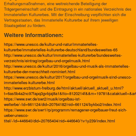
Erhaltungsmaßnahmen, eine weitreichende Beteiligung der
Trägergemeinschaft und die Eintragung in ein nationales Verzeichnis des
Immateriellen Kulturerbes. Mit der Einschreibung verpflichten sich die
Vertragsstaaten, das Immaterielle Kulturerbe auf ihrem jeweiligen
Staatsgebiet zu fördern.
Weitere Informationen:
https://www.unesco.de/kultur-und-natur/immaterielles-
kulturerbe/immaterielles-kulturerbe-deutschland/bundesweites-65
http://www.unesco.de/kultur/immaterielles-kulturerbe/bundesweites-
verzeichnis/eintrag/orgelbau-und-orgelmusik.html
http://www.unesco.de/kultur/2016/orgelbau-und-musik-als-immaterielles-
kulturerbe-der-menschheit-nominiert.html
https://www.unesco.de/kultur/2017/orgelbau-und-orgelmusik-sind-unesco-
immaterielles-kulturerbe.html
http://www.erzbistum-freiburg.de/html/aktuell/aktuell_aktuell_u.html?
t=6as5b4a2nc97fapq3gvbjaj8a1&tto=8120214f&&m=19781&cataktuell=&arti
https://www.swr.de/swr2/musik/orgelbau-ist-
welterbe/-/id=661124/did=20764182/nid=661124/bykbo2/index.html
https://www.swr.de/swr1/rp/programm/remagener-orgelbauer-freut-sich-
ueber-unesco-
titel/-/id=446640/did=20765404/nid=446640/1v1y239/index.html