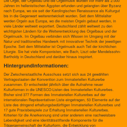
Die Orgel, der Orgelbau und die Orgelmusik wurden vor mehr als 2.000
Jahren im hellenistischen Ägypten erfunden und gelangten über Byzanz
nach Europa, wo sie seit der Karolingischen Renaissance als Kulturgut
bis in die Gegenwart weiterentwickelt wurden. Seit dem Mittelalter
werden Orgeln aus Europa, wo die meisten Orgeln gebaut werden, in
viele Länder weltweit exportiert. Deutschland zählt weltweit zu den
wichtigsten Ländern für die Weiterentwicklung des Orgelbaus und der
Orgelmusik. Im Orgelbau verbinden sich Wissen im Umgang mit der
Natur und traditionelles Handwerk mit innovativer Technik der jeweiligen
Epoche. Seit dem Mittelalter ist Orgelmusik auch Teil der kirchlichen
Liturgie. Sie hat viele Komponisten, wie Bach, Liszt oder Mendelssohn-
Bartholdy in Deutschland und darüber hinaus inspiriert.
Hintergrundinformationen:
Der Zwischenstaatliche Ausschuss setzt sich aus 24 gewählten
Vertragsstaaten der Konvention zum Immateriellen Kulturerbe
zusammen. Er entscheidet jährlich über die Aufnahme neuer
Kulturformen in die UNESCO-Listen des Immateriellen Kulturerbes.
Bisher sind 377 Formen des Immateriellen Kulturerbes auf der
internationalen Repräsentativen Liste eingetragen, 53 Elemente auf der
Liste des dringend erhaltungsbedürftigen Immateriellen Kulturerbes und
17 gute Praxisbeispiele zur Erhaltung Immateriellen Kulturerbes.
Kriterien für die Anerkennung sind unter anderem eine nachweisbare
Lebendigkeit und eine identitätsstiftende Komponente für die
Trägergemeinschaft der Kulturform, die Entwicklung von