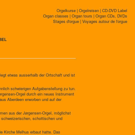
Orgelkurse | Orgelreisen | CD-DVD Label
Organ classes | Organ tours | Organ CDs, DVDs
Stages d'orgue | Voyages autour de l'orgue
BEL
iegt etwas ausserhalb der Ortschaft und ist
nlich schwierigen Aufgabenstellung zu tun.
ørgensen-Orgel durch ein neues Instrument
l aus Aberdeen erworben und auf der
mmen aus der Jørgensen-Orgel, möglichst
it schweizerischen, schottischen und
ie Kirche Melhus erbaut hatte. Das