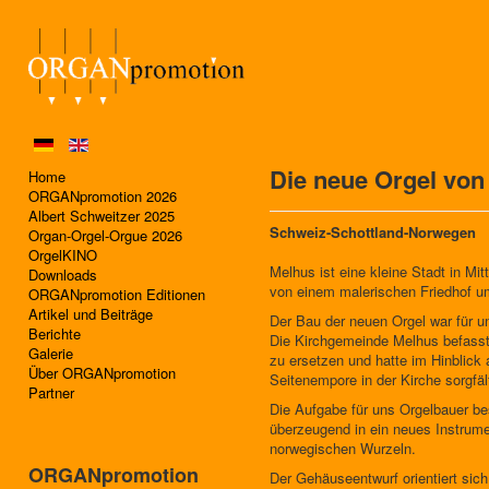
Die neue Orgel von
Home
ORGANpromotion 2026
Albert Schweitzer 2025
Schweiz-Schottland-Norwegen
Organ-Orgel-Orgue 2026
OrgelKINO
Melhus ist eine kleine Stadt in Mi
Downloads
von einem malerischen Friedhof 
ORGANpromotion Editionen
Artikel und Beiträge
Der Bau der neuen Orgel war für u
Berichte
Die Kirchgemeinde Melhus befasste
Galerie
zu ersetzen und hatte im Hinblick
Über ORGANpromotion
Seitenempore in der Kirche sorgfält
Partner
Die Aufgabe für uns Orgelbauer b
überzeugend in ein neues Instrumen
norwegischen Wurzeln.
ORGANpromotion
Der Gehäuseentwurf orientiert sich