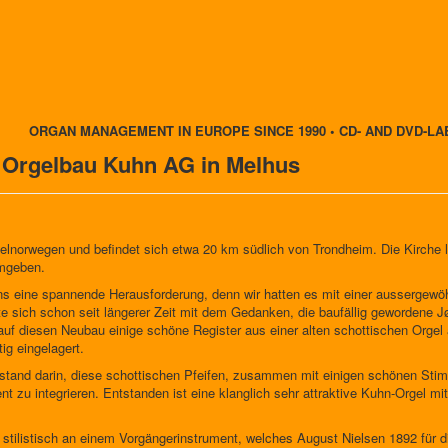
ORGAN MANAGEMENT IN EUROPE SINCE 1990 • CD- AND DVD-LA
 Orgelbau Kuhn AG in Melhus
ttelnorwegen und befindet sich etwa 20 km südlich von Trondheim. Die Kirche l
umgeben.
ns eine spannende Herausforderung, denn wir hatten es mit einer aussergewöh
 sich schon seit längerer Zeit mit dem Gedanken, die baufällig gewordene J
 auf diesen Neubau einige schöne Register aus einer alten schottischen Orge
ig eingelagert.
estand darin, diese schottischen Pfeifen, zusammen mit einigen schönen Sti
t zu integrieren. Entstanden ist eine klanglich sehr attraktive Kuhn-Orgel m
 stilistisch an einem Vorgängerinstrument, welches August Nielsen 1892 für d