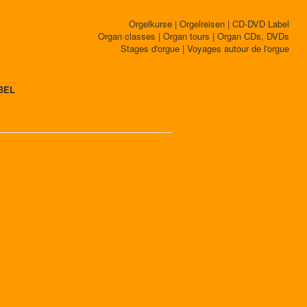
Orgelkurse | Orgelreisen | CD-DVD Label
Organ classes | Organ tours | Organ CDs, DVDs
Stages d'orgue | Voyages autour de l'orgue
BEL