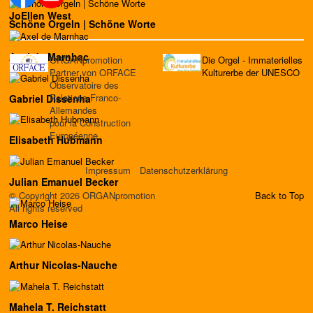
JoEllen West
Schöne Orgeln | Schöne Worte
Axel de Marnhac
ORGANpromotion
Die Orgel - Immaterielles
Partner von ORFACE
Kulturerbe der UNESCO
Observatoire des
Relations Franco-
Gabriel Dissenha
Allemandes
pour la Construction
Européenne
Elisabeth Hubmann
Impressum
Datenschutzerklärung
Julian Emanuel Becker
© Copyright 2026 ORGANpromotion
Back to Top
All rights reserved
Marco Heise
Arthur Nicolas-Nauche
Mahela T. Reichstatt