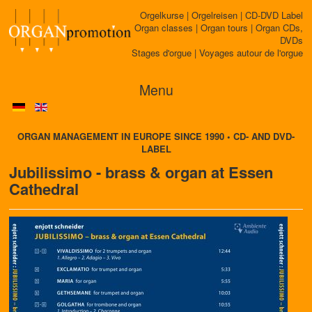
Orgelkurse | Orgelreisen | CD-DVD Label
Organ classes | Organ tours | Organ CDs,
DVDs
Stages d'orgue | Voyages autour de l'orgue
Menu
ORGAN MANAGEMENT IN EUROPE SINCE 1990 • CD- AND DVD-
LABEL
Jubilissimo - brass & organ at Essen
Cathedral